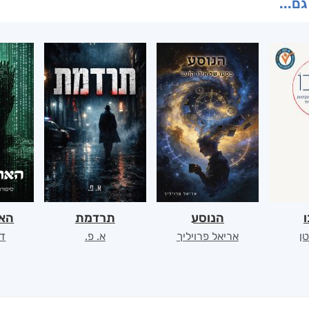
גם...
ו
הנוסע
תרדמת
האר
ן
אריאל פרויליך
א. פ.
דו