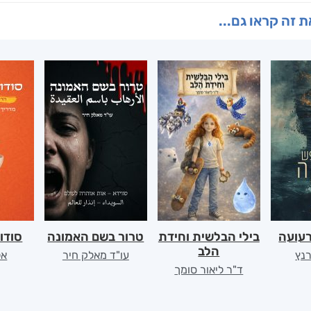
 זה קראו גם...
רעועה
בילי הבלשית וחידת
טרור בשם האמונה
סודו
הלב
רנץ
עו"ד מאלק חיר
אל
ד"ר ליאור סומך