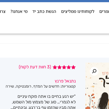
מרים
לקוחותינו ממליצים
הגשת כתב יד
מי אנחנו?
צרו
(
3
חוות דעת לקוח)
3
מדורגים
5.00
מתוך 5
נתנאל פרנץ
מבוסס על
קטגוריות:
חדשים על המדף
,
רומנטיקה
,
שירה
דירוגים של
לקוחות
"יש רגע בחיים בו אתה פוקח עיניים
לא לגמרי… סוג של מצמוץ מול השמש,
אתה מבין שהזמן עף בן־רגע, ובינתיים…