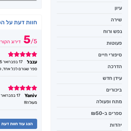
עיון
שירה
חוות דעת על ה
נפש ורוח
5
/
5
דירוג הקור
פעוטות
5
סיפורי חיים
ענבל
17 בפברואר 2025
הדרכה
ספר שגורם לכל אחד, למ
עידן חדש
5
ביכורים
Yaniv
17 בפברואר 2025
מתח ופעולה
מעולה!!!
ספרים ב-₪50
הצג עוד חוות דעת
יהדות