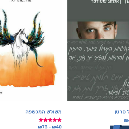
 סרטן
משולש המכשפה
₪
דורג
₪
73
–
₪
40