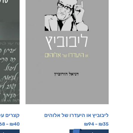
ליבוביץ או היעדרו של אלוהים
קצרים על
68
–
₪
40
₪
94
–
₪
35