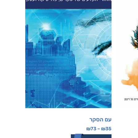
עם הסקר
₪
73
–
₪
35