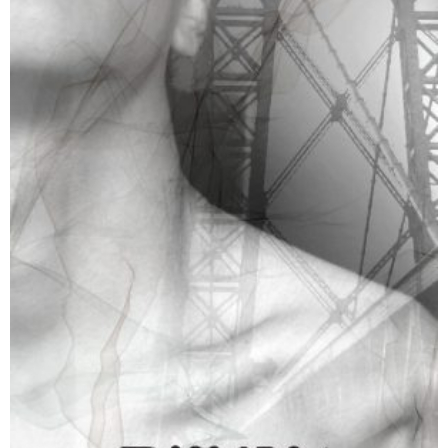
תופעות לוואי
₪
65
–
₪
40
דיגיטלי
₪
40
מודפס
₪
65