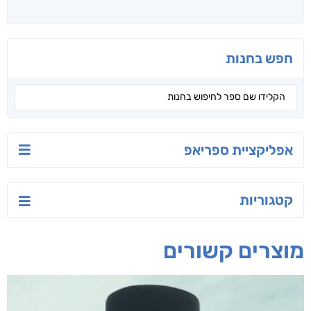
יש לי נפש רעועה
בילי הבלשית וחידת
טרור בשם האמונה
הלב
יאיר פומרנץ
עו"ד מאלק חיר
ד"ר ליאור סומך