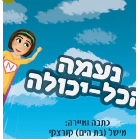
אינשם
₪
75
–
₪
35
דיגיטלי
₪
35
מבצע!