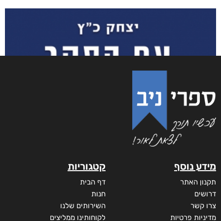
נעמה הכל-יכולה
₪
58
–
₪
35
מודפס
₪
58
₪
68
דיגיטלי
₪
35