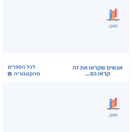
בפנוכו
הנוסע
תרדמת
חני שאטן
אריאל פרויליך
א. פ.
לכל הספרים
אנשים שקראו את זה
קראו גם...
מהקטגוריה