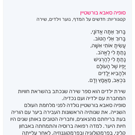
סופיה סאבא בורשטיין
קטגוריות:
חדשים על המדף
,
נוער וילדים
,
שירה
בָּרוּךְ אַתָּה אֲדוֹנָי,
בָּרוּךְ אֵלִי הַטּוֹב.
עָשִׂיתָ אוֹתִי אִשָּׁה,
נָתַתָּ לִי לֶאֱהֹב.
נָתַתָּ לִי לְהַרְגִּישׁ
יָפְיוֹ שֶׁל הָעוֹלָם
וּלְהָבִיא יְלָדִים
בִּכְאֵב, מַאֲמָץ וְדָם.
שירת ילדים הוא ספר שירה שנכתב בהשראת חוויות
המחברת עם ילדיה ועם נכדיה.
סופיה סאבא בורשטיין נולדה לפני מלחמת העולם
השנייה. את שנותיה הראשונות העבירה ביער עם הוריה
בעת בריחתם מהנאצים, וחבריה הטובים באותן שנים היו
חיות היער. למדה רפואה ברוסיה והתמחתה באבחון
קליני, בפרמקולוגיה ובפרמקוגנוזיה. לאחר עלייתה