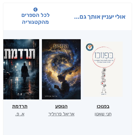
לכל הספרים
אולי יעניין אותך גם...
מהקטגוריה
בפנוכו
הנוסע
תרדמת
חני שאטן
אריאל פרויליך
א. פ.