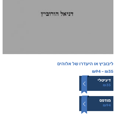
ליבוביץ או היעדרו של אלוהים
₪
94
–
₪
35
דיגיטלי
₪
35
מודפס
₪
94