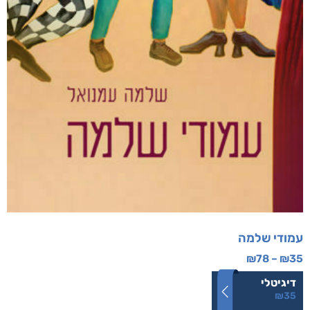
עמודי שלמה
₪
78
–
₪
35
דיגיטלי
₪
35