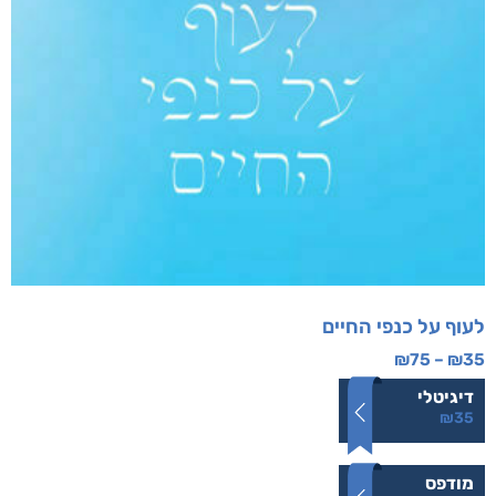
לעוף על כנפי החיים
₪
75
–
₪
35
דיגיטלי
₪
35
מודפס