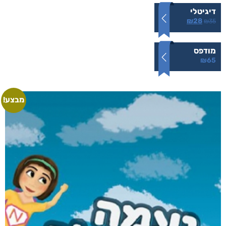
5.00
מתוך 5
דיגיטלי
₪
28
₪
35
מודפס
₪
65
מבצע!