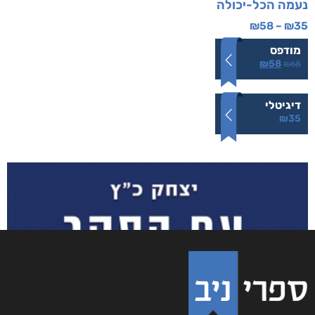
נעמה הכל-יכולה
₪
58
–
₪
35
מודפס
₪
58
₪
68
דיגיטלי
₪
35