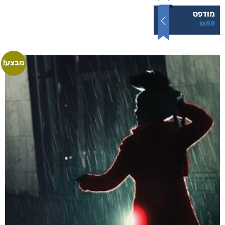
מודפס
₪
88
מבצע!