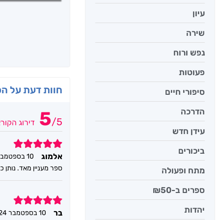
עיון
שירה
נפש ורוח
פעוטות
חוות דעת על ה
סיפורי חיים
הדרכה
5
/
5
דירוג הקור
עידן חדש
5
ביכורים
אלמוג
10 בספטמבר 2024
ספר מעניין מאד. נותן 
מתח ופעולה
ספרים ב-₪50
5
יהדות
בר
10 בספטמבר 2024