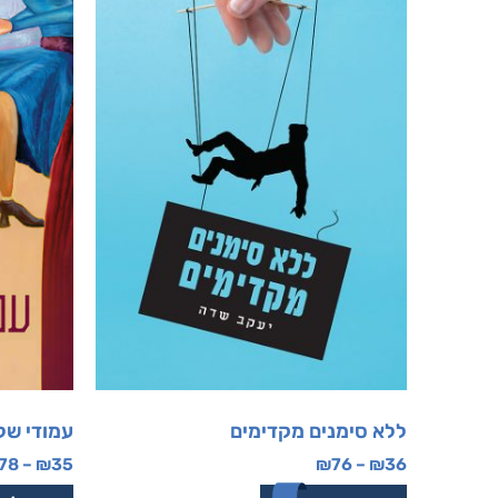
ללא סימנים מקדימים
עמודי של
78
–
₪
35
₪
76
–
₪
36