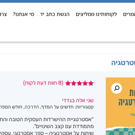
מרים
לקוחותינו ממליצים
הגשת כתב יד
מי אנחנו?
צרו
טרטגיה
(
8
חוות דעת לקוח)
8
מדורגים
5.00
מתוך 5
שני אלה בגדדי
מבוסס על
קטגוריות:
חדשים על המדף
,
הדרכה
,
חודש הספר
דירוגים של
לקוחות
"אסטרטגיית ההישרדות העסקית הטובה והחז
מתמודדת עם קצב השינויים".
שיחות על אסטרטגיה – ספר אסטרטגי, עסקי 