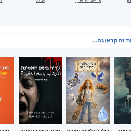
ן
אריאל פרויליך
א. פ.
דו
 זה קראו גם...