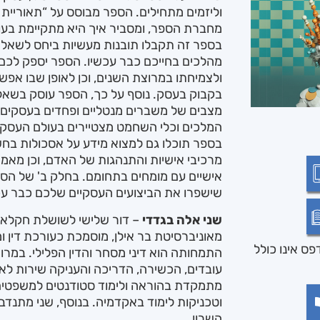
וליזמים מתחילים. הספר מבוסס על “תאוריי
מחברת הספר, ומסביר איך היא מתקיימת בעו
בספר זה תקבלו תובנות מעשיות ביחס לשאלה
מהלכים בחייכם כבר עכשיו. הספר יספק לכם 
ולצמיחתו במרוצת השנים, וכן לאופן שבו אפש
בקבוק בעסק. נוסף על כך, הספר עוסק בשאלות
מצבים של משברים מנטליים ופחדים בעסקים,
המלכים וכלי השחמט מצטיירים בעולם העסקי
בספר תוכלו גם למצוא מידע על אסכולות בחש
מרכיבי אישיות והתנהגות של האדם, וכן מאמר
אישיים עם מומחים בתחומם. בחלק ב' של הספר
שישפרו את הביצועים העסקיים שלכם כבר עכ
שני אלה בגדדי
– דור שלישי לשושלת חקלאי
מאוניברסיטת בר אילן, מוסמכת כעורכת דין 
ס אינו כולל
התמחותה הוא דיני מסחר והדין הפלילי. במרוצ
עובדים, הכשירה, הדריכה והעניקה שירות לאר
מתמקדת בהוראה ולימוד סטודנטים למשפטים
וטכניקות לימוד באקדמיה. בנוסף, שני מתנדבת
השרון.