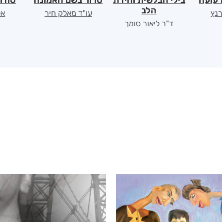
רעועה
בילי הבלשית וחידת
טרור בשם האמונה
סודו
הלב
רנץ
עו"ד מאלק חיר
אל
ד"ר ליאור סומך