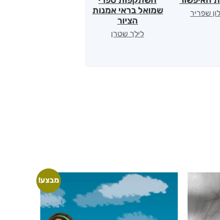
ת האיפשור
השתקפות ספרי
הלב של אמא
שמואל בראי אמנות
ון שפריר
ירדן כהן
הציור
לילך שטרן
מבצע!