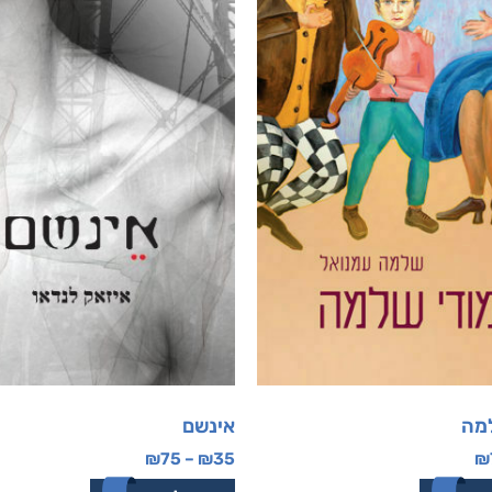
מה
אינשם
₪
75
–
₪
35
₪