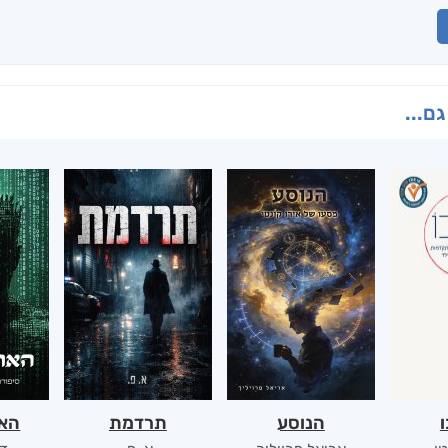
גם...
ו
הנוסע
תרדמת
האר