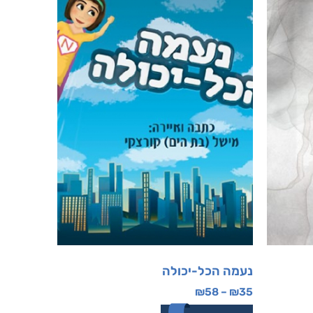
נעמה הכל-יכולה
₪
58
–
₪
35