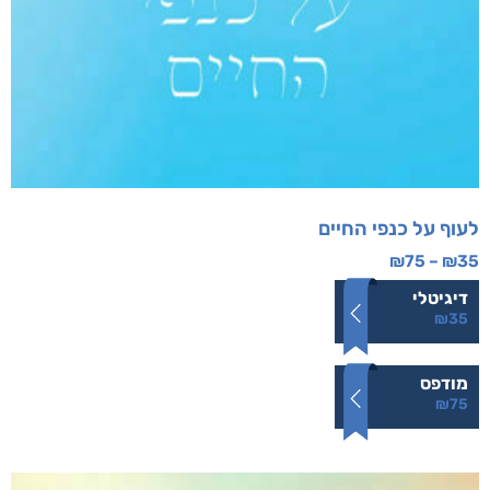
לעוף על כנפי החיים
₪
75
–
₪
35
דיגיטלי
₪
35
מודפס
₪
75