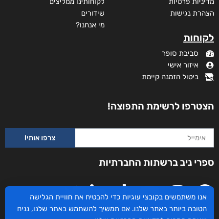
מדיניות פרטיות
לקוחותינו ממליצים
הצהרת נגישות
שידורים
מי אנחנו?
לקוחות
סביבת סופר
איזור אישי
ביטול הזמנה קיימת
הצטרפו לרשימת התפוצה!
משולש המכשפה
צרפו אותי!
ספרי ניב ברשתות החברתיות
דורג
₪
73
–
₪
40
5.00
מתוך 5
דיגיטלי
₪
40
אנו משתמשים בקובצי עוגיות כדי להבטיח את חוויית הגלישה
הטובה ביותר באתר שלנו. אם תמשיך להשתמש באתר שלנו, נניח
מודפס