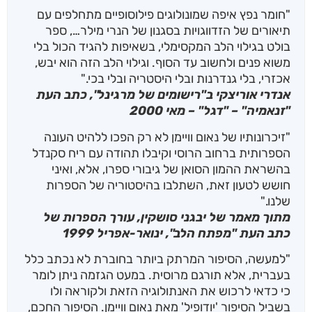
"חומר נפץ איפה שמונולוגים פילוסופיים מתחלפים עם
תיאורים של הזדווגויות בסגנון של הנרי מילר…, ספר
בולט בגילוי הלב המקסימלי, בשאיפות להגיד הכול בלי
משוא פנים ולחשוב עד הסוף. וגילוי הלב הזה הוא יבש,
אכזרי, בלי גנדרנות ובלי היסטריה ובלי בכי."
אנדרי אוריצקי ב"רישומים של מרגינל", כתב העת
"זנאמיה" – "דגל" – מאי 2000
"זיכרונותיו של נאום וויימן לא רק הפכו ללהיט העונה
הספרותית ברחוב הרוסי וקיבלו תהודה עם ריח סקנדל
בהשראת ההמון הסואן של גיבורי ספרו, אלא, ואיני
חושש לטעון זאת, השתלבו בהיסטוריה של הספרות
שלנו."
מתוך מאמר של יבגני סושקין, עורך הספרות של
כתב העת "מפתח הלב", ינואר-אפריל 1999
"למעשה, הסיפור המרתק ביותר בחוברת לא נכתב כלל
בעברית, אלא תורגם מרוסית. במעט הגזמה ניתן לומר
כי כדאי לרכוש את האנתולוגיה הזאת ולקוראה ולו
בשביל הסיפור 'יודופיל' מאת נאום וויימן. הסיפור החכם,