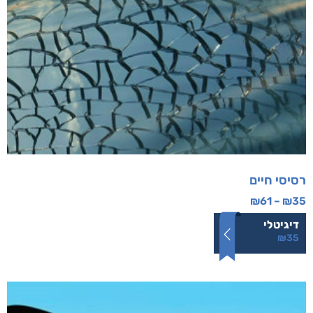
רסיסי חיים
₪
61
–
₪
35
דיגיטלי
₪
35