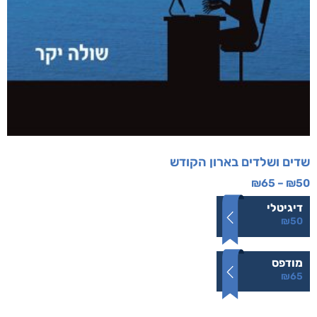
שדים ושלדים בארון הקודש
₪
65
–
₪
50
דיגיטלי
₪
50
מודפס
₪
65