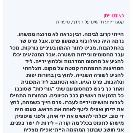
נאום וויימן
קטגוריות:
חדשים על המדף
,
סיפורת
הייתי קרוב לבימה. רבין נראה לא מרוצה ממשהו.
נדמה היה כאילו נזף בשמעון פרס. אבל פרס שר
בהתלהבות, מביט לתוך ההמון בעיניים בורקות. מכל
עבר מחסומים וניידות משטרה. אבל המנהיגים יכלו
להגיע אל מחסום המדרגות וללחוץ ידיים. ליד
המחיצות התפתחה קטטה על מקום. הצלחתי
להגיע לשורה השנייה, לחוץ בין בחורות יפות
ונלהבות. פרס הגיע. הוא הסתובב ליד המכונית
ואחר כך ניגש למחסום עם שתי "גורילות" שסובבו
כל הזמן את ראשיהן לכל הכיוונים. הבחורות התחילו
לצרוח והושיטו ידיים לעברו. פרס חייך בשמחה, לחץ
את ידיהן ואפילו ליטף לאחת את הראש. טעמו היה
די טוב. יכולתי להושיט את ידי איתן, ולפני שיספיק
מישהו לתפוס בכלל מה קורה – לירות לו ישר בפנים.
אני חושב שבתוך המהומה הייתי אפילו מצליח