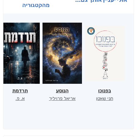
מהקטגוריה
בפנוכו
הנוסע
תרדמת
חני שאטן
אריאל פרויליך
א. פ.