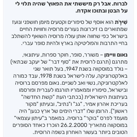
לברוח. אבל רק מיששתי את הפאוץ' שהיה תלוי לי
על הבטן ובתוכו אקדח.
שִׁירֶֹּת
הוא אוסף של סיפורים וקטעים מיומן חושפני ונועז
שמתוארים בו זיכרונות נעורים מרוסיה וחוויות החיים
בישראל כפי שחווה אותן עולה מרוסיה השואף להשתלב
בחיי התרבות והפוליטיקה בארץ ולהיות סופר עברי.
נאום וויימן
– משורר, סופר, חוקר ספרות, עיתונאי,
מתרגם (תרגם לרוסית את "סוף דבר" של יעקב שבתאי)
– נולד במוסקווה בשנת 1947, בעל תואר שני
באלקטרוניקה, עלה לישראל בשנת 1978, עבד כמורה
לאלקטרוניקה, נשוי ואב לשניים. נאום מפרסם ברוסיה
ובישראל, סיפוריו וממאמריו תורגמו לעברית ופורסמו
בעיתונות הישראלית (בכתבי העת "קשת החדשה"
בעריכת אהרון אמיר, "גג" ו"נתיב", ובעיתון "מקור
ראשון"). הרומן שלו "דברי הימים של ארץ כנען" היה
מועמד לפרס "בוקר" ברוסיה. במאמר ב"עיתון עצמאי"
במוסקווה מתאריך 26.2.2000 הוכרז כאחד הסופרים
הטובים ביותר בעשור האחרון בשפה הרוסית.