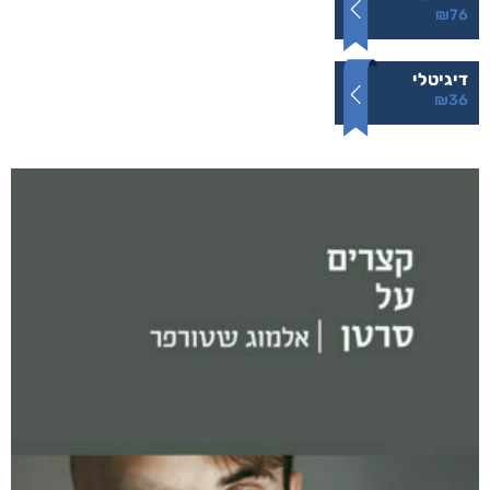
₪
76
דיגיטלי
₪
36