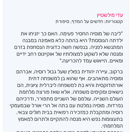
עדי מילשטיין
קטגוריות:
חדשים על המדף
,
סיפורת
"ליבה של מוסיה החסיר פעימה. האם כך יזניחו את
ילדתה הגוססת? היא בהתה כלא מאמינה במבנה
המתנשא לפניה. בנפשה חשה כדוגית הנסחפת בזרם
ומנסה שלא לשקוע למצולותיו של אוקיינוס רחב ידיים
ומאיים. הייאוש עמד להכריעה."
ברקוב, עיירה יהודית בפולין שעל גבול רוסיה, אברהם
ומוסיה מתאהבים. אף שהוא בן למשפחה דתית
אורתודוקסית והיא בת למשפחה ליברלית ציונית, הם
נישאים ומקימים משפחה. אלא שאז פורצת מלחמת
העולם השנייה. עולמם של השניים מתפורר, ודרכיהם
נפרדות. מוסיה נמלטת עם בתה אל הרי אורל שבמעמקי
רוסיה ומתקבלת כמזכירה רפואית בבית חולים צבאי.
בתעצומות נפש היא מנסה להתקיים ולתרום למאמץ
המלחמתי.