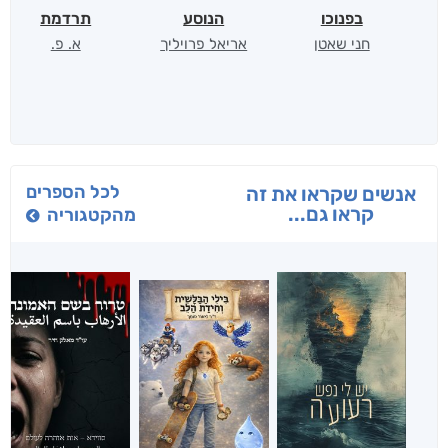
בפנוכו
הנוסע
תרדמת
חני שאטן
אריאל פרויליך
א. פ.
לכל הספרים
אנשים שקראו את זה
קראו גם...
מהקטגוריה