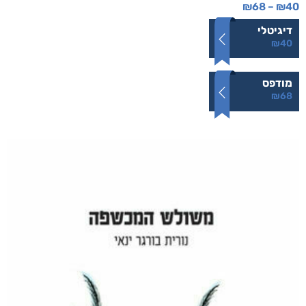
₪
68
–
₪
40
דיגיטלי
₪
40
מודפס
₪
68