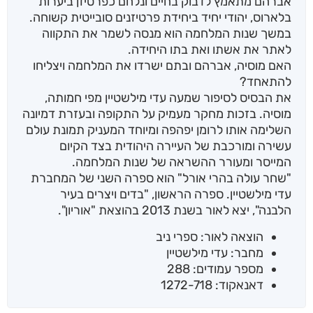
אברהם מתאמץ לדבוק בחיים ונלחם כפרטיזן ביערות
בלארוס, יהודי יחיד ביחידת פרטיזנים סובייטית קשוחה.
במשך שנות המלחמה הוא מנסה לשמר את התקווה
לאתר את אשתו ואת בתו היחידה.
האם מוסיה, אברהם ובתם ישרדו את המלחמה ויצליחו
להתאחד?
את הבסיס לסיפור שמעה עדי מילשטיין מפי חמותה,
מוסיה. בזכות מחקר מעמיק על התקופה ובעזרת דמיונה
השלימה אותו לרומן יפהפה ומיוחד המעניק תמונת עולם
עשירה ומורכבת של העיירה היהודית בצד הקיום
המייסר ומעורר ההשראה של שנות המלחמה.
"שחר עולה בהרי אורל" הוא ספרה השני של המחברת
עדי מילשטיין. ספרה הראשון, "בדים ויצרים בעיר
הלבנה", יצא לאור בשנת 2013 בהוצאת "אוריון".
הוצאה לאור: ספרי ניב
מחבר: עדי מילשטיין
מספר עמודים: 288
דאנאקוד: 1272-718