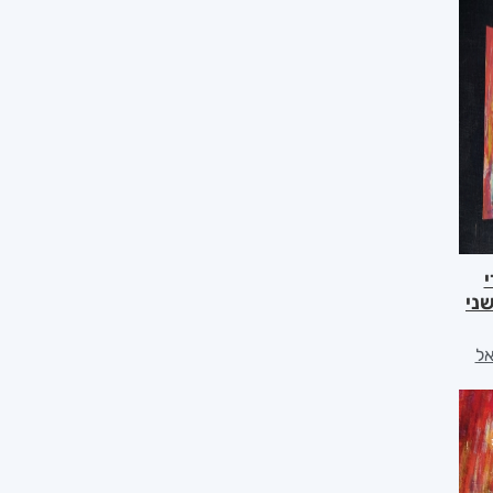
ני
אל