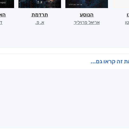
ו
הנוסע
תרדמת
האר
ן
אריאל פרויליך
א. פ.
דו
 זה קראו גם...