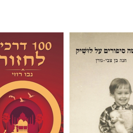
רעועה
קלרוויאנט
מה את היית עושה?
עקב
רנץ
נטלי ציונוב
יפית ויצמן
עמל