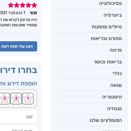
פסיכולוגיה
5
זהר
1 בנובמבר 2021
ביוגרפיה
היה מרתק לקרוא את הסי
שמאיר אותן ואת האתגרי
טיולים ומסעות
ספורט ובריאות
הצג עוד חוות דעת
פרוזה
בריאות וכושר
בחרו דירו
כללי
הוספת דירוג וח
שואה
היסטוריה
פנטזיה
שם
המומלצים שלנו
חוות דעתך