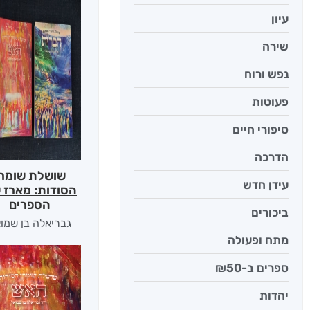
עיון
שירה
נפש ורוח
פעוטות
סיפורי חיים
הדרכה
שושלת שומרי
עידן חדש
הסודות: מארז ש
הספרים
ביכורים
גבריאלה בן שמו
מתח ופעולה
ספרים ב-₪50
יהדות