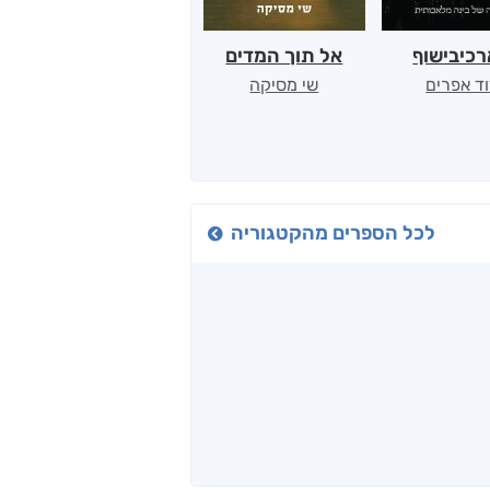
כיבישוף
אל תוך המדים
יין, שקרים והייטק
ד אפרים
שי מסיקה
קטי סול
לכל הספרים מהקטגוריה