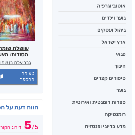
אוטוביוגרפיה
נוער וילדים
ניהול ועסקים
ארץ ישראל
שושלת שומרי
פנאי
הסודות: האש
גבריאלה בן שמו
חינוך
טעימה
סיפורים קצרים
מהספר
נוער
ספרות רומנטית ואירוטית
חוות דעת על ה
רומנטיקה
5
מדע בדיוני ופנטזיה
/
5
דירוג הקור