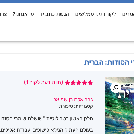
מרים
לקוחותינו ממליצים
הגשת כתב יד
מי אנחנו?
צרו
 הסודות: הברית
(חוות דעת לקוח
1
)
1
מדורג
5.00
מתוך 5
גבריאלה בן שמואל
מבוסס על
קטגוריות:
סיפורת
דירוגים של
לקוחות
חלק ראשון בטרילוגיית "שושלת שומרי הסודות
בעולם העתיק המלא כישופים ועבודת אלילים,