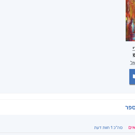
אל
ספר
אים
סה"כ 1 חוות דעת