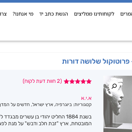
מרים
לקוחותינו ממליצים
הגשת כתב יד
מי אנחנו?
צרו
פרוטוקול שלושה דורות
(
2
חוות דעת לקוח)
2
מדורגים
5.00
מתוך 5
א.י.א
מבוסס על
קטגוריות:
ביוגרפיה
,
ארץ ישראל
,
חדשים על המדף
דירוגים של
לקוחות
בשנת 1884 החליט יהודי בן עשרים מבג
המובטחת, ארץ "זבת חלב ודבש" על מנת לפגו