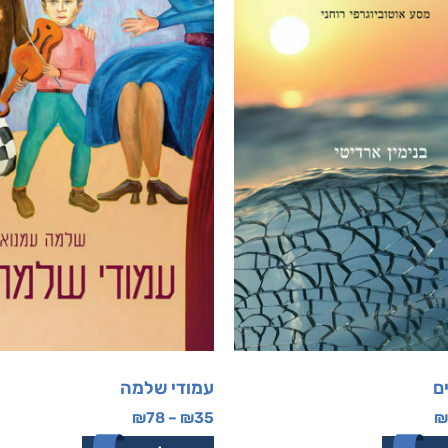
ם
עמודי שלמה
₪
78
–
₪
35
₪