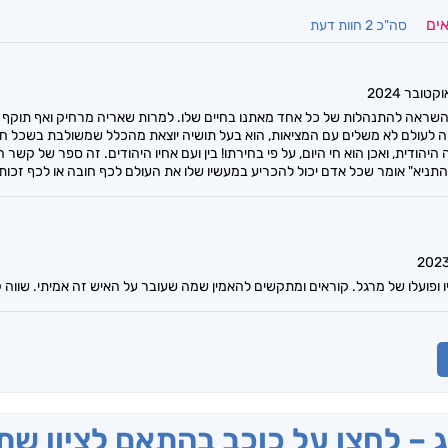
אים
סה"כ 2 חוות דעת
השראה להתנהלות של כל אחד מאתנו בחיים שלו. למרות שאריה מרחיק ואף תוקף היב
יה לעולם לא משלים עם המציאות, הוא בעל תושיה יוצאת מהכלל שמשולבת בשכל חר
 היהודית, ואכן הוא חי היום, על פי בחירתו! בין ועם אחיו היהודים. זה ספר של קשר 
ניא" אומר שכל אדם יכול להכריע במעשיו שלו את העולם לכף חובה או לכף זכות.
 ופועלו של מרגל. קוראים ומתקשים להאמין שמה שעובר על האיש זה אמיתי. שווה ק
ג – לחצו על כוכב בהתאם לציון ש