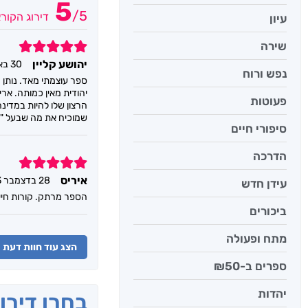
5
/
5
דירוג הקור
עיון
שירה
5
יהושע קליין
30 באוקטובר 2024
נפש ורוח
ספר עוצמתי מאד. נותן 
יהודית מאין כמותה. אר
פעוטות
הרצון שלו להיות במדינה
שמוכיח את מה שבעל "הת
סיפורי חיים
הדרכה
5
איריס
28 בדצמבר 2023
עידן חדש
הספר מרתק. קורות חייו
ביכורים
מתח ופעולה
הצג עוד חוות דעת
ספרים ב-₪50
יהדות
בחרו דירו