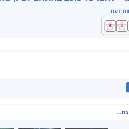
וות דעת
גם...