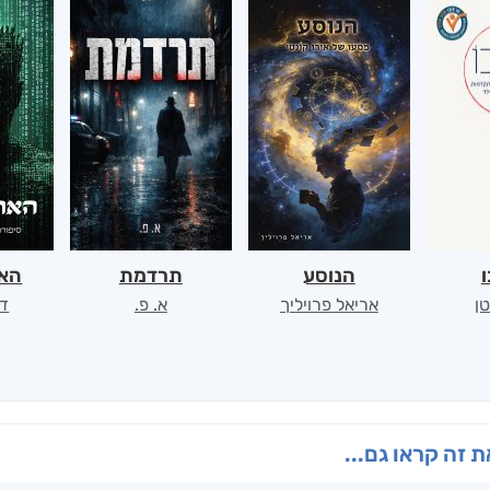
ו
הנוסע
תרדמת
האר
ן
אריאל פרויליך
א. פ.
דו
 זה קראו גם...