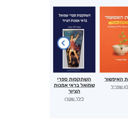
ת האיפשור
השתקפות ספרי
הלב של אמא
שמואל בראי אמנות
ון שפריר
ירדן כהן
הציור
לילך שטרן