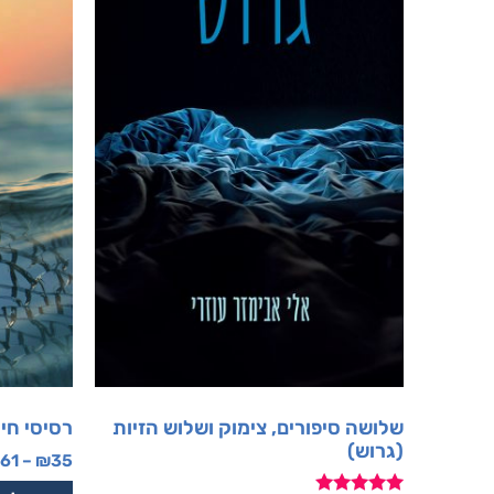
שלושה סיפורים, צימוק ושלוש הזיות
רסיסי חיי
(גרוש)
61
–
₪
35