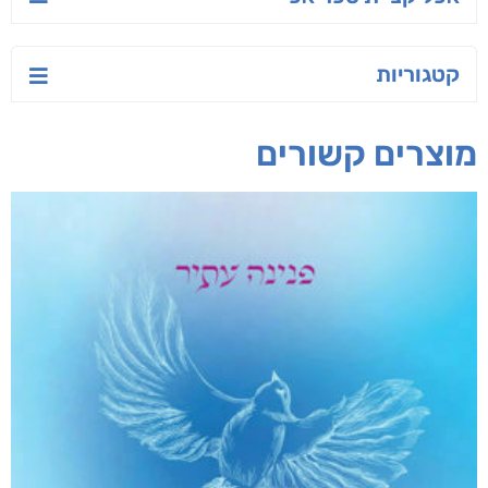
יש לי נפש רעועה
בילי הבלשית וחידת
טרור בשם האמונה
הלב
יאיר פומרנץ
עו"ד מאלק חיר
ד"ר ליאור סומך
חפש בחנות
אפליקציית ספריאפ
קטגוריות