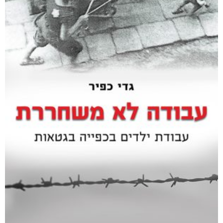
₪
35
מודפס
₪
75