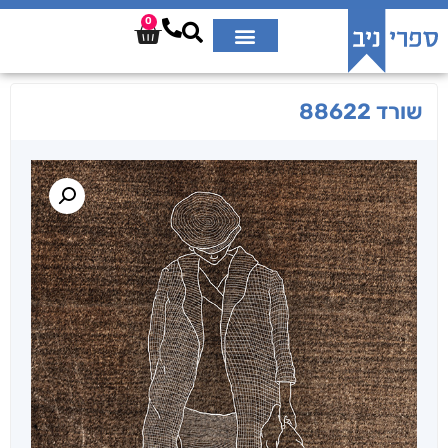
0
שורד 88622