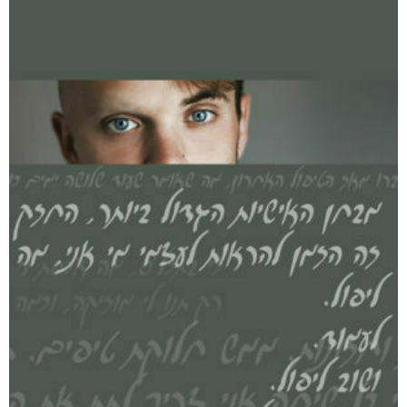
דיגיטלי
₪
40
מודפס
₪
88