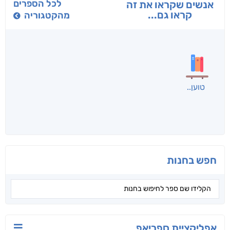
בפנוכו
הנוסע
תרדמת
חני שאטן
אריאל פרויליך
א. פ.
לכל הספרים
אנשים שקראו את זה
קראו גם...
מהקטגוריה