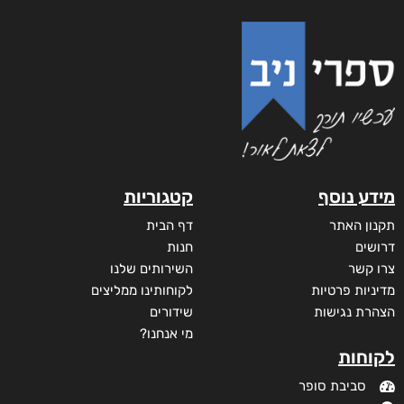
קצרים על סרטן
₪
68
–
₪
40
דיגיטלי
₪
40
מודפס
₪
68
מבצע!