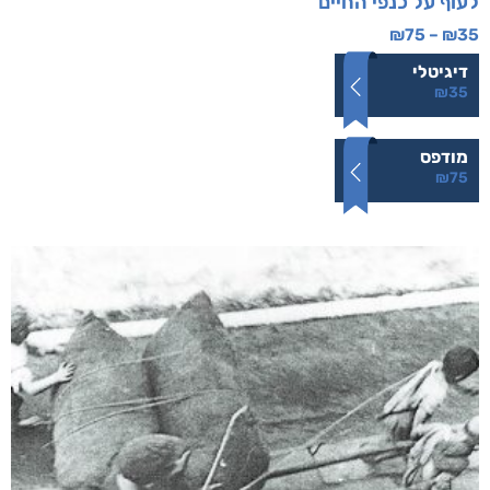
לעוף על כנפי החיים
₪
75
–
₪
35
דיגיטלי