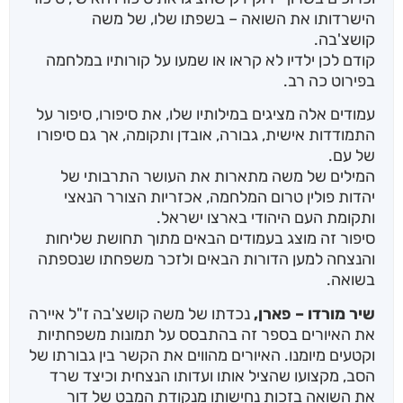
הישרדותו את השואה – בשפתו שלו, של משה
קושצ'בה.
קודם לכן ילדיו לא קראו או שמעו על קורותיו במלחמה
בפירוט כה רב.
עמודים אלה מציגים במילותיו שלו, את סיפורו, סיפור על
התמודדות אישית, גבורה, אובדן ותקומה, אך גם סיפורו
של עם.
המילים של משה מתארות את העושר התרבותי של
יהדות פולין טרום המלחמה, אכזריות הצורר הנאצי
ותקומת העם היהודי בארצו ישראל.
סיפור זה מוצג בעמודים הבאים מתוך תחושת שליחות
והנצחה למען הדורות הבאים ולזכר משפחתו שנספתה
בשואה.
שיר מורדו – פארן,
נכדתו של משה קושצ'בה ז"ל איירה
את האיורים בספר זה בהתבסס על תמונות משפחתיות
וקטעים מיומנו. האיורים מהווים את הקשר בין גבורתו של
הסב, מקצועו שהציל אותו ועדותו הנצחית וכיצד שרד
את השואה בזכות נחישותו מנקודת המבט של דור