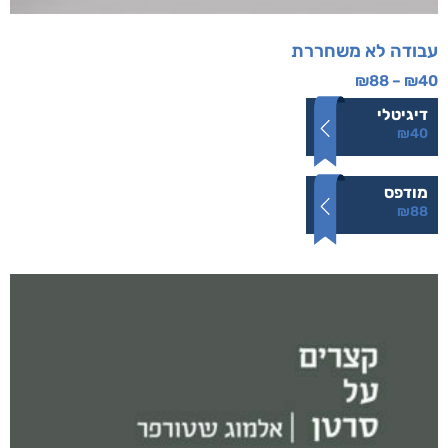
עבודה לא משחררת
₪
88
–
₪
40