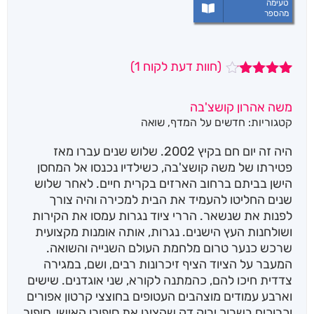
טעימה
מהספר
(חוות דעת לקוח
1
)
1
מדורג
4.00
מתוך
משה אהרון קושצ'בה
5 מבוסס
קטגוריות:
חדשים על המדף
,
שואה
על
דירוגים
של
לקוחות
היה זה יום חם בקיץ 2002. שלוש שנים עברו מאז
פטירתו של משה קושצ'בה, כשילדיו נכנסו אל המחסן
הישן בביתם ברחוב הארזים בקרית חיים. לאחר שלוש
שנים החליטו להעמיד את הבית למכירה והיה צורך
לפנות את שנשאר. הררי ציוד נגרות עמסו את הקירות
ושולחנות העץ הישנים. נגרות, אותה אומנות מקצועית
שרכש כנער טרום מלחמת העולם השנייה והשואה.
המעבר על הציוד הציף זיכרונות רבים, ושם, במגירה
צדדית חיכו להם, כהמתנה לקורא, שני אוגדנים. שישים
וארבע עמודים מוצהבים העטופים בחוצצי קרטון אפורים
וכרוכים בשרוך ירוק דק שהציגו את סיפורו האישי, סיפור