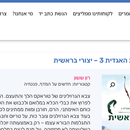
מרים
לקוחותינו ממליצים
הגשת כתב יד
מי אנחנו?
צרו
– יצורי בראשית
רון ששון
קטגוריות:
חדשים על המדף
,
פנטזיה
צבא הגרוילינים של טוראקס הלך והתעצם. הוא
לפרוץ את כבלי הכלא במלואם ולכבוש את הע
כוחם האימתני. הרס, חורבן ומוות ממתינים לכל
בעוד צבא הגרוילנים צובר כוח, על טריוס וח
התגלמות הבורא עצמו – רק באמצעותה יוכלו ל
כשלעצמה לא מספיקה. על מנת לנצח במלחמה 