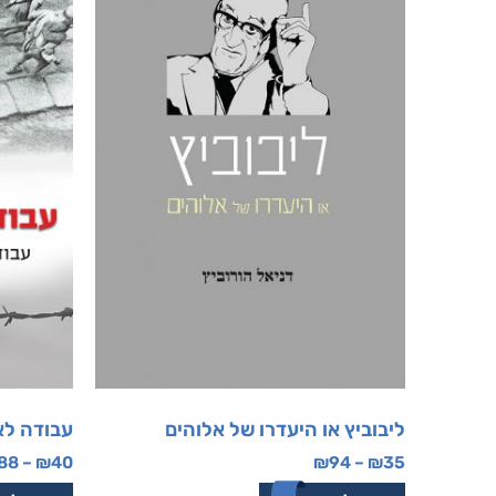
ליבוביץ או היעדרו של אלוהים
עבודה ל
88
–
₪
40
₪
94
–
₪
35