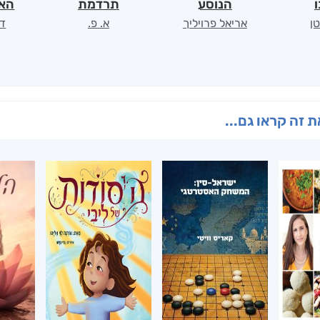
ו
הנוסע
תרדמת
האר
ן
אריאל פרויליך
א. פ.
דו
 זה קראו גם...