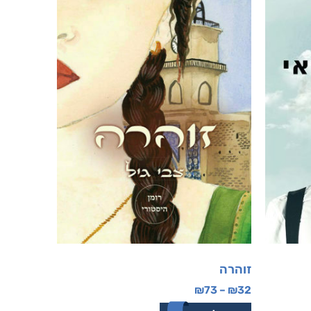
זוהרה
₪
73
–
₪
32