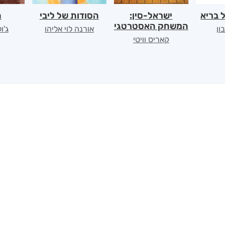
 בריא
ישראל-סין:
הסודות של ליבי
ה
המשחק האסטרטגי
ון
אורנה לוי אליהו
ג'ו
קאריס וויטי