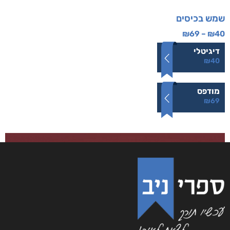
שמש בכיסים
₪
69
–
₪
40