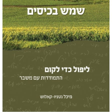
מודפס
₪
59