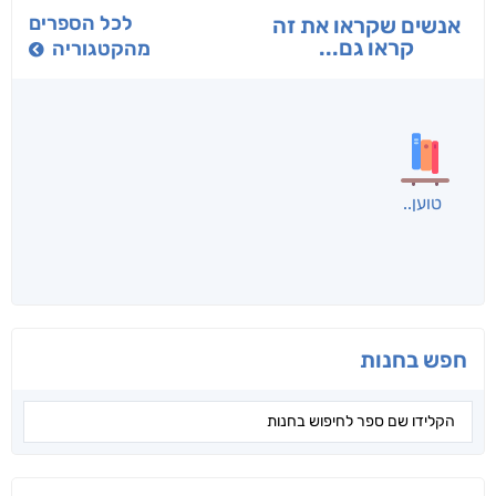
בפנוכו
הנוסע
תרדמת
חני שאטן
אריאל פרויליך
א. פ.
לכל הספרים
אנשים שקראו את זה
קראו גם...
מהקטגוריה