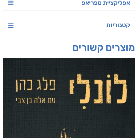
יש לי נפש רעועה
קלרוויאנט
מה את היית עושה?
יאיר פומרנץ
נטלי ציונוב
יפית ויצמן
חפש בחנות
אפליקציית ספריאפ
קטגוריות