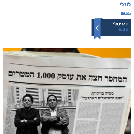
לונלי
₪
35
דיגיטלי