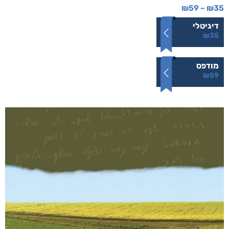
מוב וזגורי והמחפר הענקי
₪
59
–
₪
35
דיגיטלי
₪
35