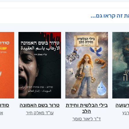
 זה קראו גם...
רעועה
בילי הבלשית וחידת
טרור בשם האמונה
סודו
הלב
רנץ
עו"ד מאלק חיר
אל
ד"ר ליאור סומך