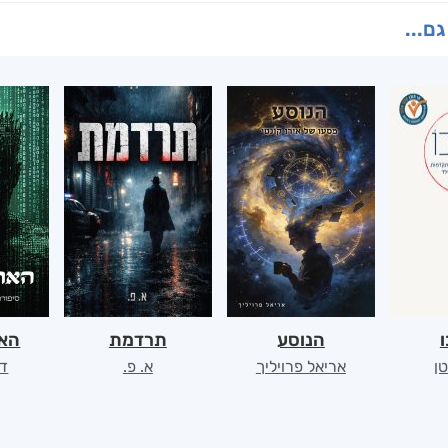
גם...
ו
הנוסע
תרדמת
האר
ן
אריאל פרויליך
א. פ.
דו