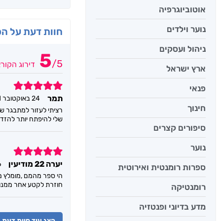
אוטוביוגרפיה
נוער וילדים
חוות דעת על ה
ניהול ועסקים
5
/
5
דירוג הקור
ארץ ישראל
5
פנאי
תמר
24 באוקטובר 2021
חינוך
רציתי לעזור למתבגר של
שלי להיפתח יותר להזדמנ
סיפורים קצרים
נוער
5
יערה 22 מודיעין
6 בא
ספרות רומנטית ואירוטית
הי ספר מהמם ,מומלץ מא
חוזרת לקטע אחר ממנו. 
רומנטיקה
מדע בדיוני ופנטזיה
הצג עוד חוות דעת