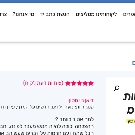
מרים
לקוחותינו ממליצים
הגשת כתב יד
מי אנחנו?
צרו
(
5
חוות דעת לקוח)
5
מדורגים
5.00
מתוך 5
דיאן נוי חסון
מבוסס על
קטגוריות:
נוער וילדים
,
חדשים על המדף
,
עידן חד
דירוגים של
לקוחות
למה אסור לוותר ?
ההצלחה יכולה להיות ממש מעבר לפינה, וח
חבל שתחיו עם חרטות על דברים שעשיתם או