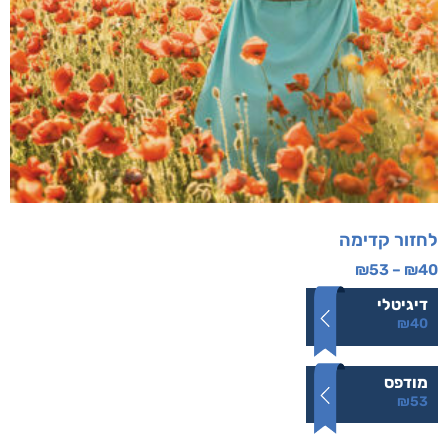
לחזור קדימה
₪
53
–
₪
40
דיגיטלי
₪
40
מודפס
₪
53