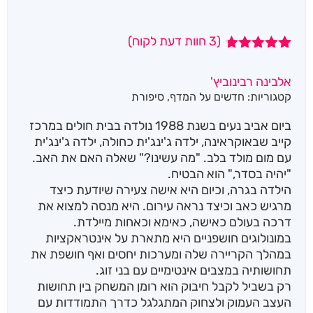
(
3
חוות דעת לקוח)
3
מדורגים
4.67
מתוך
אלבינה רבינוביץ'
5 מבוסס על
קטגוריות:
חדשים על המדף
,
סיפורת
דירוגים של
לקוחות
ביום אביב נעים בשנת 1988 נולדה בבית חולים במרכז
קייב שבאוקראינה, ילדה ג'ינג'ית כחולה, ילדה ג'ינג'ית
עם מום מולד בלב. "מה עשינו?" שאלה האם את האב.
"יהיה בסדר," הוא הבטיח.
הילדה בגרה, וכיום היא אישה צעירה שיודעת כיצד
מרגיש כאב וכיצד נראה עירום. היא מנסה למצוא את
דרכה בעולם כאישה, כאימא וכאחות מיילדת.
במונולוגים חושפניים היא מתארת על אינטראקציות
במהלך הקריירה שלה ומערכות יחסים ואף חושפת את
תחושותיה במצבים אינטימיים עם בני זוג.
רק בשביל לקבל חיבוק הוא רומן המשחק בין תחושות
העצב העמוק ולצחוק המתגלגל כדרך התמודדות עם