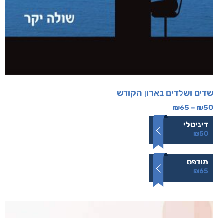
שדים ושלדים בארון הקודש
₪
65
–
₪
50
דיגיטלי
₪
50
מודפס
₪
65