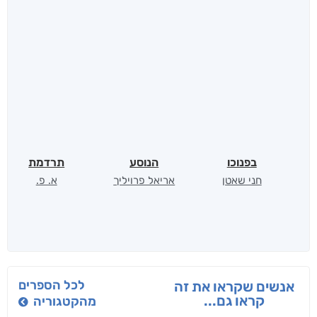
בפנוכו
הנוסע
תרדמת
חני שאטן
אריאל פרויליך
א. פ.
לכל הספרים
אנשים שקראו את זה
קראו גם...
מהקטגוריה