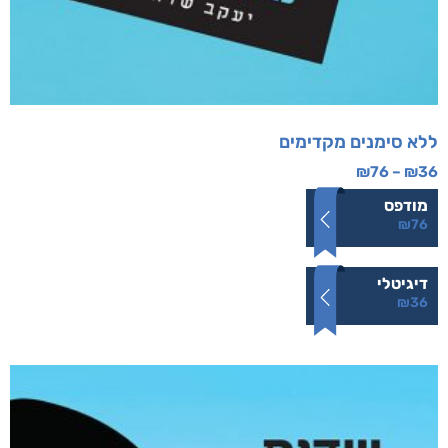
ללא סימנים מקדימים
₪
76
–
₪
36
מודפס
₪
76
דיגיטלי
₪
36