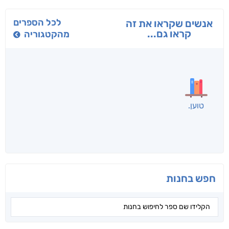
בפנוכו
הנוסע
תרדמת
חני שאטן
אריאל פרויליך
א. פ.
לכל הספרים
אנשים שקראו את זה
קראו גם...
מהקטגוריה