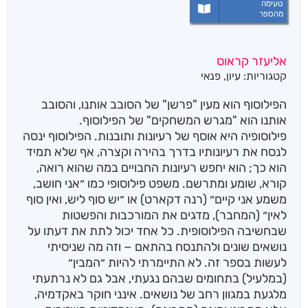
טעימה
מהספר
אליעזר קראוס
קטגוריות:
עיון
,
פנאי
הפילוסוף הוא מעין "פרשן" של הסובב אותנו, והסובב
אותנו הוא "מגרש המשחקים" של הפילוסוף.
פילוסופיה היא אוסף של רעיונות ותובנות. הפילוסוף ינסה
לנסח את רעיונותיו בדרך בהירה וקצרה, אף שלא תמיד
הוא כך; הוא יחפש רעיונות החבויים במה שהוא רואה,
קורא, שומע ומתרשם. משפט פילוסופי כמו ״אני חושב,
משמע אני קיים״ (רנה דקארט) או ״יש סוף ליש, ואין סוף
לאין״ (המחבר), מדגים את המורכבות והפשטות
שבחשיבה הפילוסופית. כל אחד יכול לתת את דעתו על
נושאים שונים ולהתנסח בהתאם − וזה מה שניסיתי
לעשות בספר זה. לא התיימרתי להיות ״המבין״
(במלעיל) בתחומים שבהם נגעתי, אבל גם לא נרתעתי
מלגעת במגוון רחב של נושאים. אינני חוקר באקדמיה,