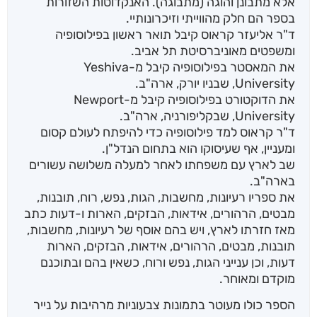
אלא מתבונן והוגה (מתבוגה). האנקדוטות השזורות
בספר הם חלק מהווייתי וזיכרונותיי.
ד"ר אליעזר קראוס קיבל תואר ראשון בפילוסופיה
ומשפטים מאוניברסיטת תל אביב.
את המאסטר בפילוסופיה קיבל מ-Yeshiva
University, שבניו יורק, ארה"ב.
את הדוקטורט בפילוסופיה קיבל מ-Newport
University, שבקליפורניה, ארה"ב.
ד"ר קראוס למד פילוסופיה כדי להיפתח לעולם קסום
ומעניין, אף שעיסוקו הוא בתחום הנדל"ן.
שב לארץ עם משפחתו לאחר למעלה משלושה עשורים
בארה"ב.
את ספריו רעיונות, מחשבות, הגות, נפש, רוח, תובנות,
מבטים, הרהורים, אידאות, הבזקים, הארות ו-דעות כתב
מאז חזרתו לארץ, ויש בהם אוסף של רעיונות, מחשבות,
תובנות, מבטים, הרהורים, אידאות, הבזקים, הארות
דעות, וכן ענייני הגות, נפש ורוח, כשאין בהם ובתוכנם
מוקדם ומאוחר.
הספר כולו מעוטר בתמונות צבעוניות מרהיבות על נייר