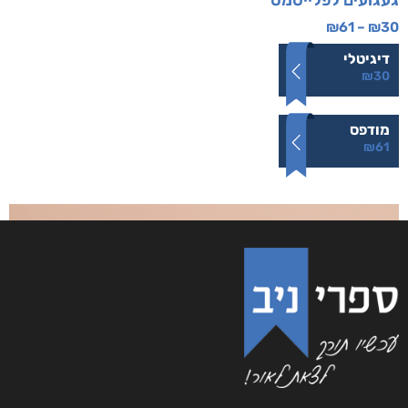
געגועים לפלייסמט
₪
61
–
₪
30
דיגיטלי