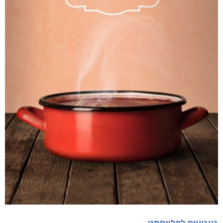
מודפס
₪
63