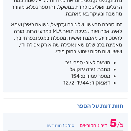
נתבונן, נעמיק, נפנים ונראה כמה זה קל – לשנות כמה
הרגלים, ואולי גם לרדת במשקל. זהו ספר נפלא, מעורר
מחשבה ובעיקר בא מאהבה.
זהו ספרה הראשון של נירה עזקיאל, נשואה לאילן ואמא
לאיה, אלה ואורי. בעלת תואר M.A במדעי הרוח, מורה
להיסטוריה, מאמנת אישית, מטפלת במגע ובפרחי בך.
מאמינה בלב שלם שאין אכילה שהיא רק אכילה ודי,
ושאין שום מקום שהוא רחוק מידי.
הוצאה לאור: ספרי ניב
מחבר: נירה עזקיאל
מספר עמודים: 154
דאנאקוד: 1272-1944
חוות דעת על הספר
5
/
5
דירוג הקוראים
סה"כ 1 חוות דעת