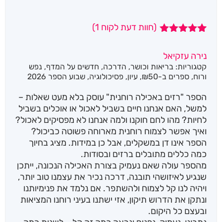
(חוות דעת לקוח
1
)
1
מדורג
5.00
מתוך 5
נירה עזקיאל
מבוסס על
קטגוריות:
בריאות וכושר
,
הדרכה
,
חדשים על המדף
,
נפש
דירוגים של
לקוחות
ורוח
,
ספרים ב-₪50
,
עיון
,
פסיכולוגיה
,
שבוע הספר 2026
הספר "רזים באכילה רוחנית" עוסק בלא מעט שאלות –
למשל, האם אנחנו חיים בשביל לאכול או אוכלים בשביל
לחיות? מהו לחם חוקנו ולמה אנחנו לא מפסיקים לאכול?
ואיך אפשר לצמוח רוחנית מארוחה פשוטה כביכול?
הספר אינו דן במשקלים, אבל כן במידות. מציג בחיוך
כמה כללים מתובלים ברזים ובסודות.
מהספר עולה שאם נעמיק בצורת האכילה הנכונה, ייתכן
שנגיע לאיזושהי תובנה, דרכה נכיר את עצמנו טוב יותר,
ויהיה לנו קל לצמוח ולהשתפר. אם נלמד את פנימיותנו
ונתקן את הדרוש תיקון, אזי ישתנו בעיני רוחנו המציאות
ובעצם כל היקום.