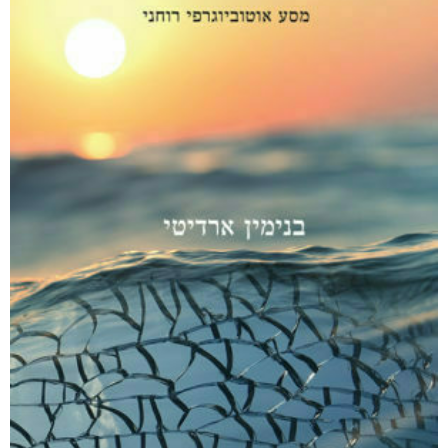
₪
75
–
₪
35
דיגיטלי
₪
35
מודפס
₪
75