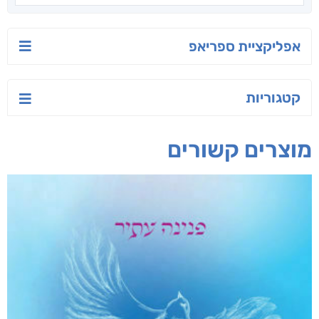
יש לי נפש רעועה
בילי הבלשית וחידת
טרור בשם האמונה
הלב
יאיר פומרנץ
עו"ד מאלק חיר
ד"ר ליאור סומך
חפש בחנות
אפליקציית ספריאפ