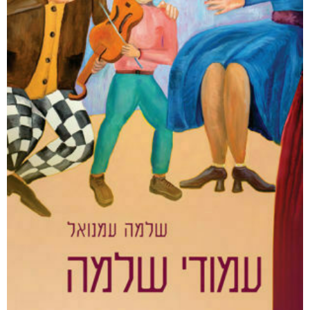
רסיסי חיים
₪
61
–
₪
35
דיגיטלי
₪
35