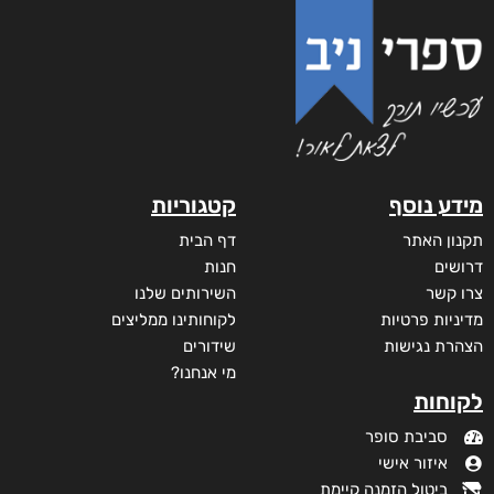
עמודי שלמה
₪
78
–
₪
35
דיגיטלי
₪
35
מודפס
₪
78