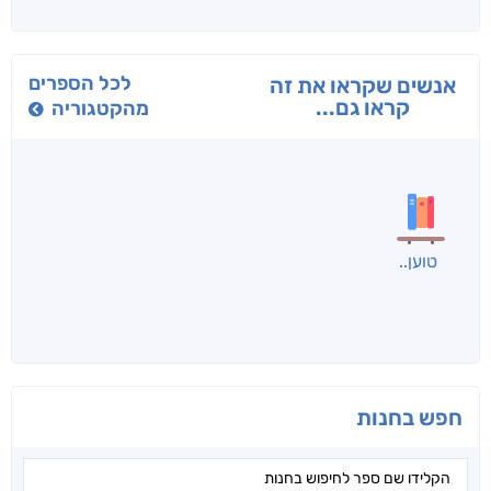
בפנוכו
הנוסע
תרדמת
חני שאטן
אריאל פרויליך
א. פ.
לכל הספרים
אנשים שקראו את זה
קראו גם...
מהקטגוריה