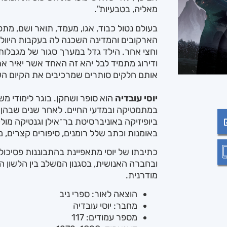
מאליה, בטבעיות".
בעולם נטול כבוד, אגו, מעמד, תואר ושם, מת
הארקובים והמדינה השכנה לה בעקבות היוולדו
וחצי אחר. הילד גדל במערך סגור של מגבלות,
ודירוג מתמיד לבל יהא זה האחד אשר יאיר את
אותם חלקים סותרים שמרכיבים את הקיום ה
יוסי עובדיה
הוא סופר ושחקן. בוגר לימודי מש
במתמטיקה ובמדעי החיים. לאחר שנים שבהן
ביופיזיקה באוניברסיטת בר־אילן וגנטיקה מול
באומנות וכתב שלל רומנים, סיפורים קצרים, מ
כתיבתו של יוסי מתאפיינת בהתבוננות פסיכול
ובחברה האנושית, בסגנון המשלב בין הלשון ה
מודרנית.
הוצאה לאור: ספרי ניב
מחבר: יוסי עובדיה
מספר עמודים: 117