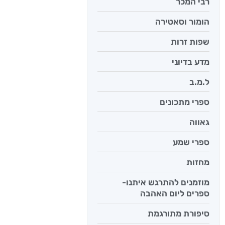
רבי המכר
הומור וסאטירה
יש לי נפש 
יאיר פומ
שפות זרות
מדע בדיוני
ל.מ.ב
ספרי מתכונים
גאווה
ספרי שמע
מחזות
מוזמנים להתרגש איתנו-
ספרים ליום האהבה
סיפורת מתורגמת