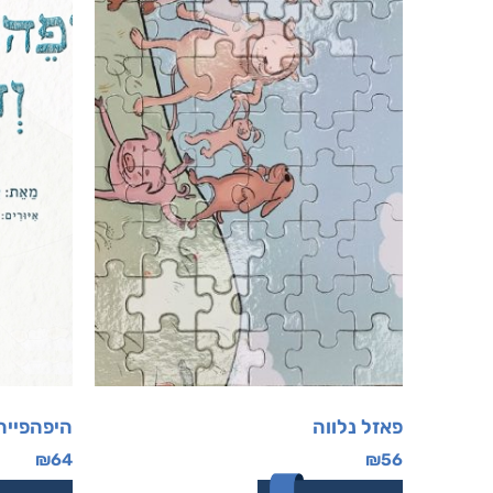
פאזל נלווה
היפהפייה 
₪
64
₪
56