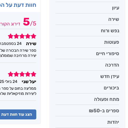
חוות דעת על ה
עיון
5
שירה
/
5
דירוג הקור
נפש ורוח
5
פעוטות
שירה
24 בספטמבר 2025
ספר שירה הבכורה של י
סיפורי חיים
יצירה מרהיבה שמומלצת
הדרכה
5
עידן חדש
יעל שני
24 ביולי 2025
ביכורים
ממליצה בחום על ספר ה
ליצירות מוזיקאליות שלה
מתח ופעולה
ספרים ב-₪50
הצג עוד חוות דעת
יהדות