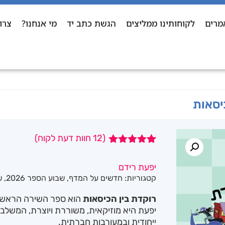
מרים
לקוחותינו ממליצים
הגשת כתב יד
מי אנחנו?
צרו
יסאות
(
12
חוות דעת לקוח)
12
מדורגים
5.00
מתוך 5
יפעת רידם
מבוסס על
קטגוריות:
חדשים על המדף
,
שבוע הספר 2026
,
ש
דירוגים של
לקוחות
רוקדת בין הכיסאות
הוא ספר השירה הראשון
יפעת היא מוזיקאית, משוררת ויוצרת, המשלבת
ייחודית ובמעורבות חברתית.