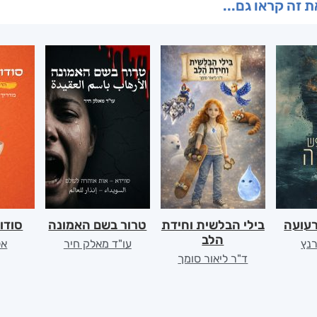
 זה קראו גם...
רעועה
בילי הבלשית וחידת
טרור בשם האמונה
סודו
הלב
רנץ
עו"ד מאלק חיר
אל
ד"ר ליאור סומך