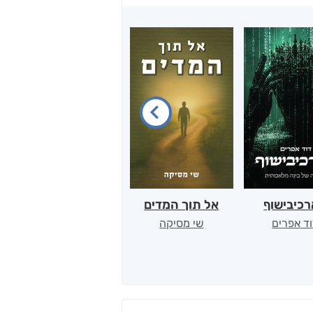
כיבישוף
אל תוך המדים
יין, שקרים והייטק
ד אפרים
שי מסיקה
קטי סול