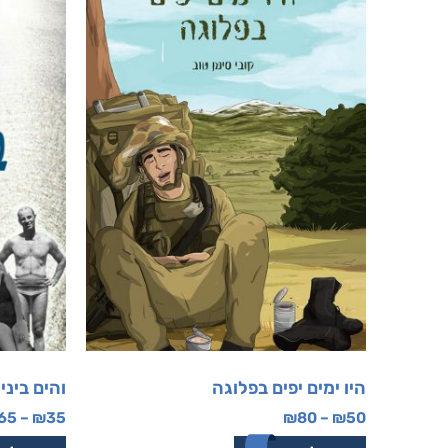
היו ימים יפים בפלוגה
והים ביני
65
–
₪
35
₪
80
–
₪
50