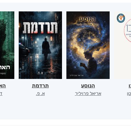
ו
הנוסע
תרדמת
האר
ן
אריאל פרויליך
א. פ.
דו