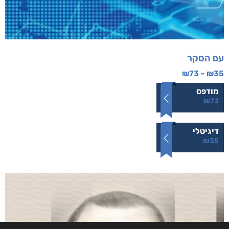
עם הסקר
₪
73
–
₪
35
מודפס
₪
73
דיגיטלי
₪
35