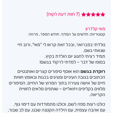
(
7
חוות דעת לקוח)
7
מדורגים
5.00
מתוך 5
מאי קלדרון
מבוסס על
קטגוריות:
חדשים על המדף
,
חודש הספר
,
פרוזה
דירוגים של
לקוחות
נולדתי בפברואר, וּבכל זאת קראו לי “מאי”, ורוב חיי
שנאתי גשם.
תמיד רציתי לחגוג יום הולדת בקיץ.
בסופו של דבר – למדתי לרקוד בגשם!
רוקדת בגשם
הוא אוסף סיפורים קצרים ואותנטיים
הכתובים בגובה העיניים ומציגים בכנות ובאומץ חוויות
חיים של אישה צעירה בתוך המרוץ של החיים. הסיפורים
מלווים בקליפים ויזואליים – שותפים מלאים לחוויית
הקריאה.
כולנו רצות מפה לשם, וכולנו מתמודדות עם דימוי גוף,
עם אהבה עצמית, עם הילדה הקטנה שבנו, עם לב שבור,