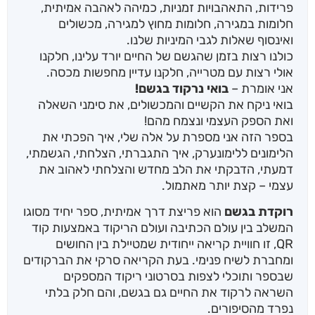
פרידות, התאהבויות זמניות, כמיהה לאהבה אמיתית,
חלומות במגירה, חלומות מחוץ למגירה, מכשולים
ואינסוף שאלות לגבי המיניות שלנו.
כולנו רצות בזמן שהגשם של החיים יורד עלינו, חלקנו
אולי רצות עם מטרייה, חלקנו עדיין מחפשות מכסה.
אני אומרת –
בואי נרקוד בגשם!
בואי ניקח את הקשיים והמכשולים, את סימני השאלה
ואת הספק העצמי ונצמח מהם!
בספר הזה אני מספרת על אלה שלי, איך הפכתי את
הלימונים ללימונערק, איך התגברתי, הצלחתי, הגשמתי,
דמעתי, הדבקתי את הלב מחדש והצלחתי לאהוב את
עצמי – קצת יותר מאתמול.
רוקדת בגשם
הוא פריצת דרך אמיתית, ספר יחיד מסוגו
המשלב בין עולם הכתיבה ועולם הריקוד באמצעות קוד
QR, זו חוויית קריאה ייחודית שמטיילת בין החושים
ומחברת לשיח פנימי. בעת הקריאה סרקי את הברקודים
שבספר ותוכלי לצפות בסרטוני ריקוד המספקים
השראה לרקוד את החיים גם בגשם, והם חלק בלתי
נפרד מהסיפורים.