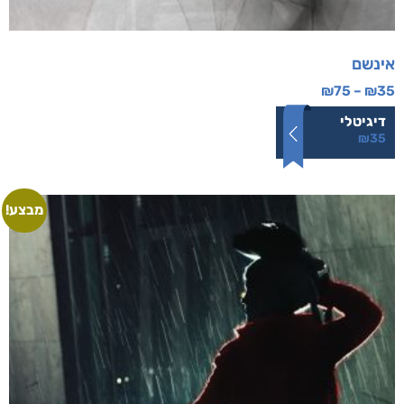
אינשם
₪
75
–
₪
35
דיגיטלי
₪
35
מבצע!