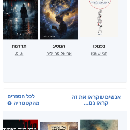
בפנוכו
הנוסע
תרדמת
חני שאטן
אריאל פרויליך
א. פ.
לכל הספרים
אנשים שקראו את זה
קראו גם...
מהקטגוריה