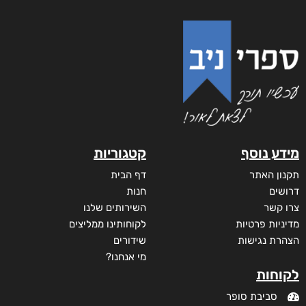
נעמה הכל-יכולה
₪
58
–
₪
35
מודפס
₪
58
₪
68
דיגיטלי
₪
35