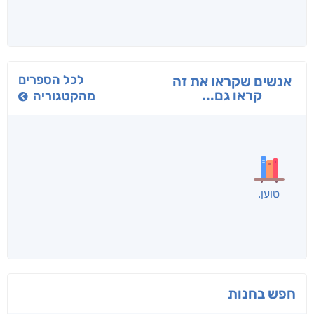
בפנוכו
הנוסע
תרדמת
חני שאטן
אריאל פרויליך
א. פ.
לכל הספרים
אנשים שקראו את זה
קראו גם...
מהקטגוריה