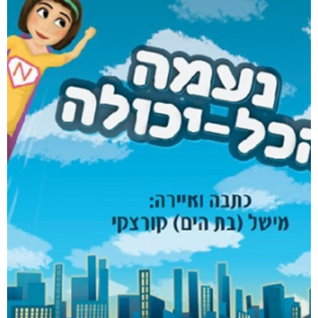
רסיסי חיים
₪
61
–
₪
35
דיגיטלי
₪
35
מבצע!