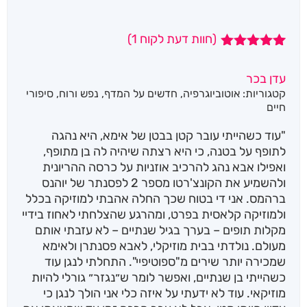
(חוות דעת לקוח
1
)
1
מדורג
5.00
מתוך 5
עדן בכר
מבוסס על
קטגוריות:
אוטוביוגרפיה
,
חדשים על המדף
,
נפש ורוח
,
סיפורי
דירוגים של
לקוחות
חיים
"עוד כשהייתי עובר קטן בבטן של אימא, היא נהגה
לתופף על בטנה, כי היא רצתה שיהיה לה בן מתופף,
ואפילו אבא נהג להרכיב אוזניות על כרסה ההריונית
ולהשמיע את הקונצ'רטו מספר 2 לפסנתר של יוהנס
ברהמס. אני די בטוח שכך החלה אהבתי למוזיקה בכלל
ולמוזיקה קלאסית בפרט, ומהרגע שהצלחתי לאחוז בידיי
מקלות תופים – בערך בגיל שנתיים – לא עזבתי אותם
מעולם. נולדתי בבית מוזיקלי, לאבא פסנתרן ולאימא
שמכירה יותר שירים מ"ספוטיפיי". התחלתי לנגן עוד
כשהייתי בן שנתיים, ואפשר לומר ש״נגזר״ גורלי להיות
מוזיקאי. עוד לא ידעתי על איזה כלי אני הולך לנגן כי