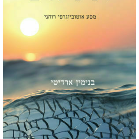
ללא סימנים מקדימים
₪
76
–
₪
36
מודפס
₪
76
דיגיטלי
₪
36