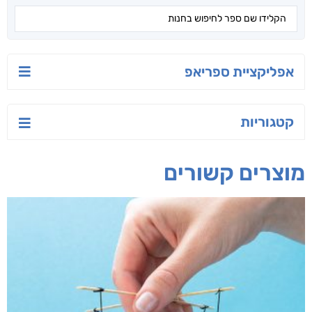
טעים לאכול בריא
ישראל-סין:
הסודות של ליבי
המשחק האסטרטגי
אפרת נבון
אורנה לוי אליהו
קאריס וויטי
חפש בחנות