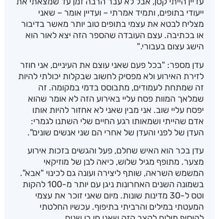
עדיין הייתי קטן, אבל לא עבר הרבה זמן עד שמצאתי את
ייעודי בתופים, ותמיד אמרתי – ועדיין אומר – שאני
מצליח לבטא את עצמי בתופים טוב יותר מאשר בדיבור
או בכתיבה. עצם העובדה שהספר הזה יצא לאור הוא
הישג עצום בעבורי."
עדן מספר: "בכל פעם שאני עוצם את העיניים, אני חוזר
לזירת האירוע ולא מפסיק לחשוב שבקלות יכולתי להיות
זה שמתחת לעמודים, מתבוסס בדמי במקומה. זה
שמלאך המוות פסח עליי באירוע הזה לא אומר שהוא
יפסח עליי שוב. אני מבין שאני לא אחזור להיות אותו
אדם שהייתי ושמאותו רגע החיים שלי השתנו לגמרי:
העדן של לפני והעדן של אחרי הם שני אנשים שונים".
עדן בכר הוא האיש שחלם, פעל והגשים בזכות אירוע
מצער. מתופף מגיל שלוש, כיאה לבן של מוזיקאי
המשמש השראה, שותף ליצירה ועונה גם לכינוי "אבא".
בשמונה השנים האחרונות ניגן עם יותר מ-100 להקות
וטס ל-30 מדינות שונות. מיום שאני זוכר את עצמי
המעטתי במילים והרביתי בתיפוף. עכשיו החלטתי
להוסיף מילים לקצב הזה שאני חי בו שנים.