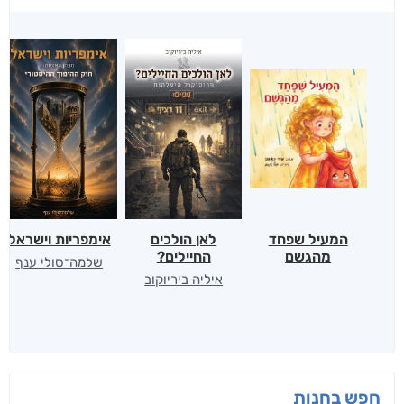
המעיל שפחד
לאן הולכים
אימפריות וישראל
מהגשם
החיילים?
שלמה־סולי ענף
איליה ביריוקוב
חפש בחנות