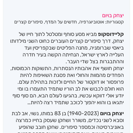
יצחק בויום
קטגוריות:
אוטוביוגרפיה
,
חדשים על המדף
,
סיפורים קצרים
קליידוסקופ
מביא מסע סוחף ומטלטל לתוך חייו של
יצחק, דרך סיפורים קצרים העוברים כחוט השני מילדותו
ביאסי שברומניה, מחנה הפליטים שבקפריסין ועד
העלייה לארץ ישראל, הנחיתה הקשה בעיר חדרה
וההתבגרות בצל שדי העבר.
יצחק חושף את אהבותיו הנסתרות, התשוקות הכמוסות,
הפחדים מהמוות והחולי ואת פסגת השאיפות להיות
פרופסור או דוקטור של החיים ולזכות בתהילת עולם.
הוא חולם לכבוש את לב הוריו שתמיד התעמרו בו ומי
יודע אולי דווקא עכשיו, בהגיעו לעולם הבא, הם סוף סוף
יתגאו בו והוא יהפוך לכוכב שתמיד רצה להיות…
יצחק בויום
(1940-2023) בן 83 במותו, נשוי, אב לבת
וסבא לשני נכדים, משורר ושחקן שעסק בחייו כמרצה
באוניברסיטה וכמספר סיפורים. שחקן חובב שהופיע