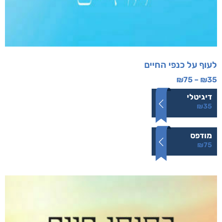
לעוף על כנפי החיים
₪
75
–
₪
35
דיגיטלי
₪
35
מודפס
₪
75