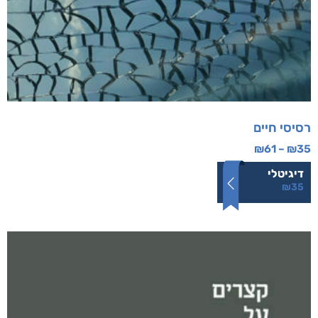
רסיסי חיים
₪
61
–
₪
35
דיגיטלי
₪
35