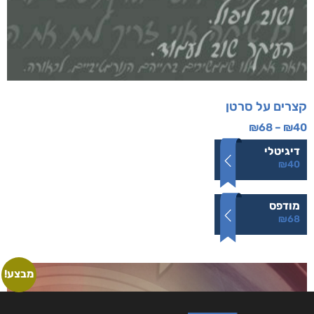
קצרים על סרטן
₪
68
–
₪
40
דיגיטלי
₪
40
מודפס
₪
68
מבצע!