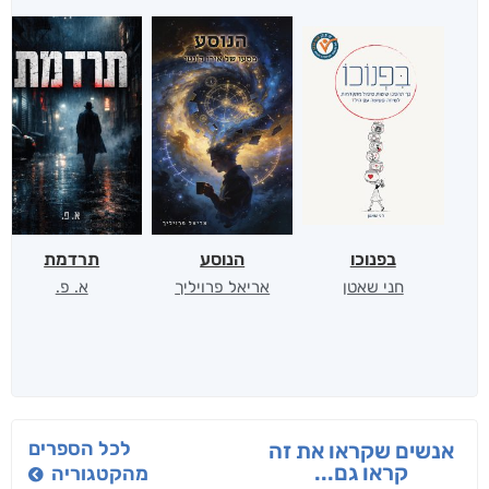
בפנוכו
הנוסע
תרדמת
חני שאטן
אריאל פרויליך
א. פ.
לכל הספרים
אנשים שקראו את זה
קראו גם...
מהקטגוריה