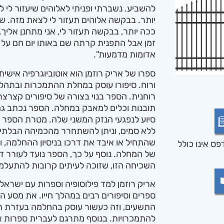
להשביע. נשברתי ופניתי לאלוהים שיעזור לי ל
יותר. בבקשה אלוהים תעזור לי לצאת מזה. שחר
ככה יותר, בבקשה תעזור לי, אני מתחנן אליך
זמן אבל התפנית קרתה שם באותו יום חם על ה
אדומות מדמעות".
ספרו של אריק רוזמן הוא אוטוביוגרפיה אישית
ורוח. סיפורו עוסק במחלת ההתמכרות ובתהל
רוחנית. הספר בנוי בצורה של סיפורים קצרצ
תובנות וכלים למאבק במחלה. הספר נכתב ג
סיוע לנפגעי הנזק המשני שלה. מטרת הספר 
ללא סמים, וניתן להשתחרר מהכמיהה הבלתי 
שהתחיל או איבד את דרכו בניסיון ההחלמה, ו
ס אינו כולל
של המחלה. נוסף על כך, הספר נועד לעורר דיו
השכיחה הזו, שזוכה לעיתים קרובות להתעלמו
אריק רוזמן למד פילוסופיה וספרות עם ישראל 
ספרים וסיפורים רבים במהלך חייו. את מסע 
התשעים, וזה כעשור עוסק בהחלמה בעזרת ת
להתמכרויות. בנוסף מתרגם לעברית ספרות אנ