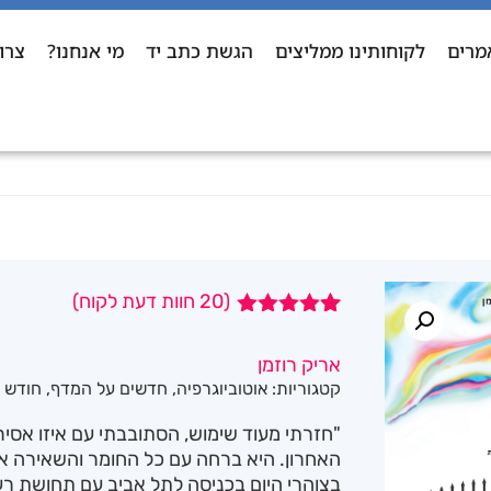
מרים
לקוחותינו ממליצים
הגשת כתב יד
מי אנחנו?
צרו
(
20
חוות דעת לקוח)
20
מדורגים
4.95
מתוך 5
אריק רוזמן
מבוסס על
קטגוריות:
אוטוביוגרפיה
,
חדשים על המדף
,
חודש 
דירוגים של
לקוחות
"חזרתי מעוד שימוש, הסתובבתי עם איזו אס
האחרון. היא ברחה עם כל החומר והשאירה אות
בצוהרי היום בכניסה לתל אביב עם תחושת ר