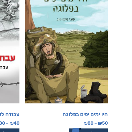
היו ימים יפים בפלוגה
עבודה ל
88
–
₪
40
₪
80
–
₪
50