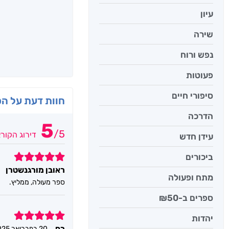
עיון
שירה
נפש ורוח
פעוטות
סיפורי חיים
חוות דעת על ה
הדרכה
5
/
5
דירוג הקור
עידן חדש
5
ביכורים
ראובן מורגנשטרן
מתח ופעולה
ספר מעולה, ממליץ.
ספרים ב-₪50
5
יהדות
רם
20 בפברואר 2025