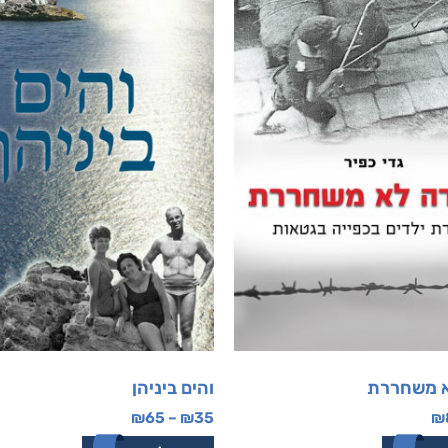
א משחררת
והים ביניהן
₪
65
–
₪
35
₪