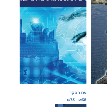
עם הסקר
₪
73
–
₪
35