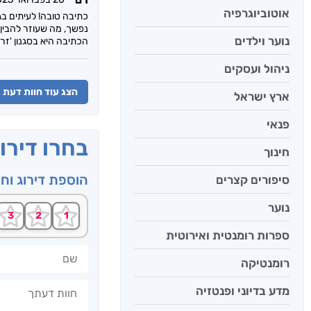
אוטוביוגרפיה
כתיבה טובה! לעיתים ב
נפשך, מה שעוזר להבין
נוער וילדים
הכתיבה היא בסגנון 'זר
ניהול ועסקים
הצג עוד חוות דעת
ארץ ישראל
פנאי
בחרו דירו
חינוך
הוספת דירוג וח
סיפורים קצרים
נוער
ספרות רומנטית ואירוטית
שם
רומנטיקה
חוות דעתך
מדע בדיוני ופנטזיה