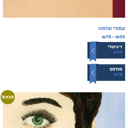
עמודי שלמה
₪
78
–
₪
35
דיגיטלי
₪
35
מודפס
₪
78