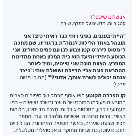
אבשלום שיינפלד
קטגוריות:
חדשים על המדף
,
שירה
"הייתי בעננים. בעיני רוחי כבר ראיתי כיצד אני
מובהל באחד הלילות לנמה"ת בן־גוריון, שם מחכה
לי מטוס לירג'ט קטן צבוע לבן עם פסים כחולים. אני
הנוסע היחידי והיעד הוא בית המלון באחת ממדינות
המפרץ. הצוות מונה שני טייסים, ומיד לאחר
ההמראה פונה אליי הדיילת ושואלת אותי: 'כיצד
אנחנו יכולים לשרת אותך, אדוני?'"
(מתוך: מטוס
פרטי)
קו הפרדה מקוטע
הוא אוסף מרתק של סיפורים קצרים
המובאים מעולמו התוסס של היוצר ובשלל נושאים – כמו
תעתועי זיכרון, החלטות גורליות, סְצֵנת הדייטינג, חלומות
באוויר, צרות מרנינות, אשליות מלהיבות ועוד. הספר
מכיל שבעה שערים, כאשר השניים האחרונים הם ליריים
ותוכנם עוסק בחושניות מתוקה ובאקטואליה מטלטלת.