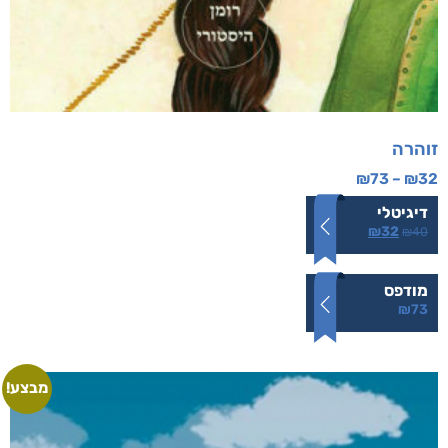
זוהרה
₪
73
–
₪
32
דיגיטלי
₪
32
₪
40