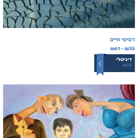
רסיסי חיים
₪
61
–
₪
35
דיגיטלי
₪
35