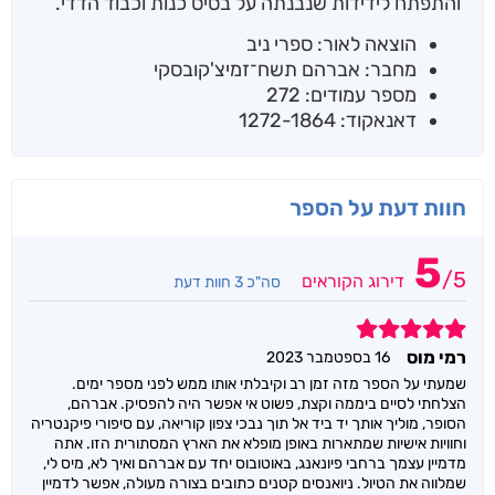
והתפתח לידידות שנבנתה על בסיס כנות וכבוד הדדי.
הוצאה לאור: ספרי ניב
מחבר: אברהם תשח־זמיצ'קובסקי
מספר עמודים: 272
דאנאקוד: 1272-1864
חוות דעת על הספר
5
/
5
דירוג הקוראים
סה"כ 3 חוות דעת
5
רמי מוס
16 בספטמבר 2023
שמעתי על הספר מזה זמן רב וקיבלתי אותו ממש לפני מספר ימים.
הצלחתי לסיים ביממה וקצת, פשוט אי אפשר היה להפסיק. אברהם,
הסופר, מוליך אותך יד ביד אל תוך נבכי צפון קוריאה, עם סיפורי פיקנטריה
וחוויות אישיות שמתארות באופן מופלא את הארץ המסתורית הזו. אתה
מדמיין עצמך ברחבי פיונאנג, באוטובוס יחד עם אברהם ואיך לא, מיס לי,
שמלווה את הטיול. ניואנסים קטנים כתובים בצורה מעולה, אפשר לדמיין