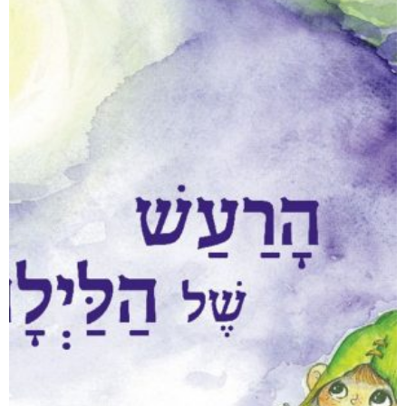
עבודה לא משחררת
₪
88
–
₪
40
דיגיטלי
₪
40
מודפס
₪
88