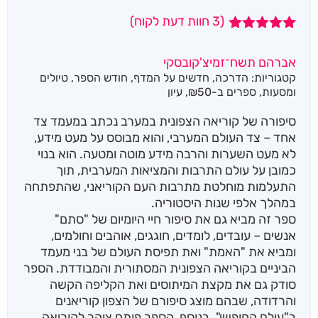
(
3
חוות דעת לקוח)
3
מדורגים
5.00
מתוך 5
אברהם תשח־זמיצ'קובסקי
מבוסס על
קטגוריות:
הדרכה
,
חדשים על המדף
,
חודש הספר
,
טיולים
דירוגים של
לקוחות
ומסעות
,
ספרים ב-₪50
,
עיון
סיפורה של קוריאה הצפונית במערב נכתב במעמד צד
אחד – צד העולם המערבי, והוא מבוסס על מעט מידע,
לא מעט השערות והרבה מידע מוטה ומטעה. הוא בנוי
כמובן על עולם התרבות והמציאות המערבית, תוך
התעלמות מוחלטת מתרבות העם הקוריאני, שהתפתחה
במהלך אלפי שנות היסטוריה.
ספר זה מביא גם את סיפור חיי היומיום של "סתם"
אנשים – עובדים, לומדים, חוגגים, אוהבים וחולמים,
ומביא את "האמת" ואת תפיסת העולם של בני מעמד
הביניים בקוריאה הצפונית המסתורית והמבודדת. הספר
סודק גם את מקצת המיתוסים ואת הקליפה הקשה
והרדודה, שבהם מוצג סיפורם של הצפון קוריאנים
ב"עולם החופשי". בנוסף, הספר פותח צוהר לקוריאה