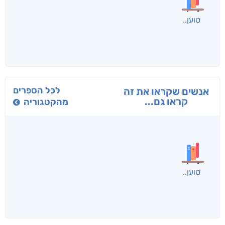
בפנוכו
הנוסע
תרדמ
חני שאטן
אריאל פרויליך
א. פ
לכל הספרים
אנשים שקראו את זה
קראו גם...
מהקטגוריה