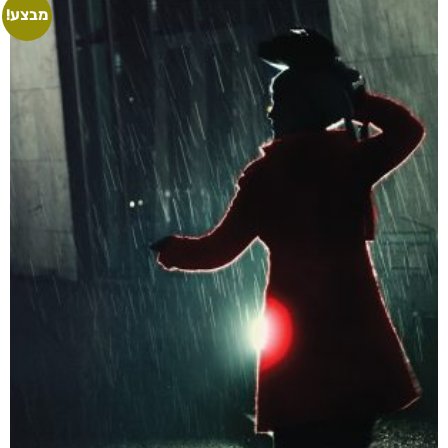
הרעש של הלילה
₪
49
–
₪
35
דיגיטלי
₪
35
מודפס
₪
49
מבצע!