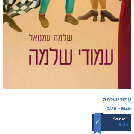
עמודי שלמה
₪
78
–
₪
35
דיגיטלי
₪
35