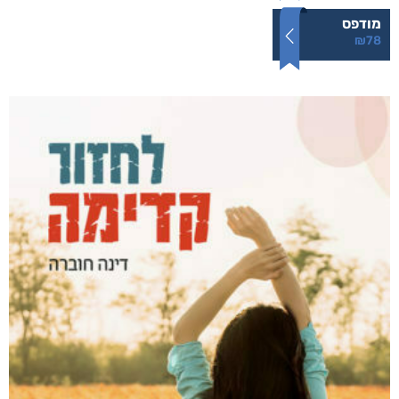
מודפס
₪
78