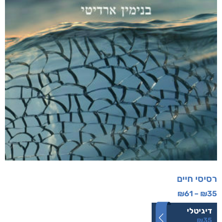
רסיסי חיים
₪
61
–
₪
35
דיגיטלי
₪
35