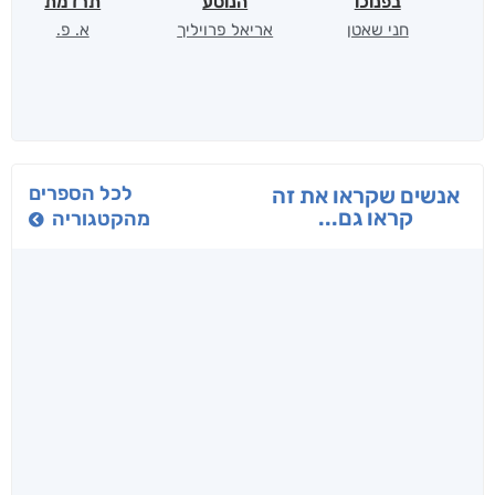
בפנוכו
הנוסע
תרדמת
חני שאטן
אריאל פרויליך
א. פ.
לכל הספרים
אנשים שקראו את זה
קראו גם...
מהקטגוריה