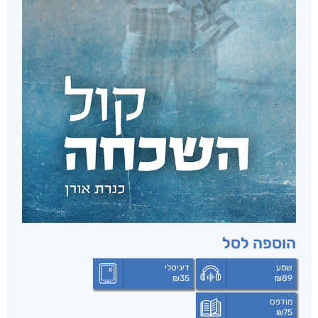
הוספה לסל
שמע
דיגיטלי
₪
35
₪
89
מודפס
₪
75