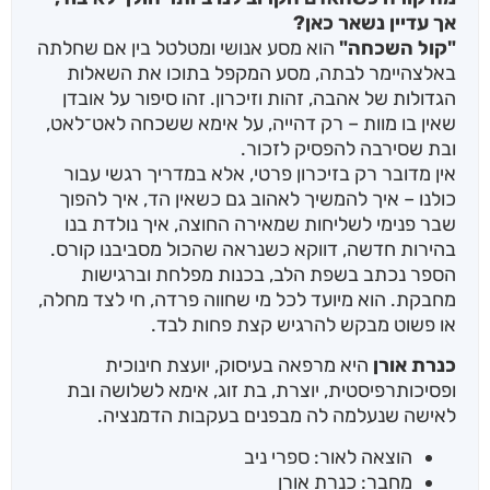
אך עדיין נשאר כאן?
"קול השכחה"
הוא מסע אנושי ומטלטל בין אם שחלתה
באלצהיימר לבתה, מסע המקפל בתוכו את השאלות
הגדולות של אהבה, זהות וזיכרון. זהו סיפור על אובדן
שאין בו מוות – רק דהייה, על אימא ששכחה לאט־לאט,
ובת שסירבה להפסיק לזכור.
אין מדובר רק בזיכרון פרטי, אלא במדריך רגשי עבור
כולנו – איך להמשיך לאהוב גם כשאין הד, איך להפוך
שבר פנימי לשליחות שמאירה החוצה, איך נולדת בנו
בהירות חדשה, דווקא כשנראה שהכול מסביבנו קורס.
הספר נכתב בשפת הלב, בכנות מפלחת וברגישות
מחבקת. הוא מיועד לכל מי שחווה פרדה, חי לצד מחלה,
או פשוט מבקש להרגיש קצת פחות לבד.
כנרת אורן
היא מרפאה בעיסוק, יועצת חינוכית
ופסיכותרפיסטית, יוצרת, בת זוג, אימא לשלושה ובת
לאישה שנעלמה לה מבפנים בעקבות הדמנציה.
הוצאה לאור: ספרי ניב
מחבר: כנרת אורן