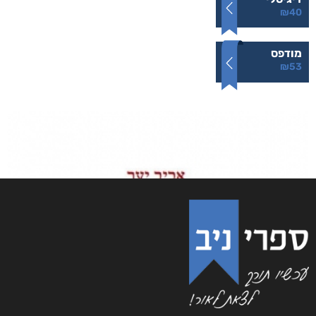
₪
40
מודפס
₪
53