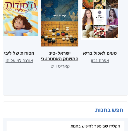
טעים לאכול בריא
ישראל-סין:
הסודות של ליבי
המשחק האסטרטגי
אפרת נבון
אורנה לוי אליהו
קאריס וויטי
חפש בחנות