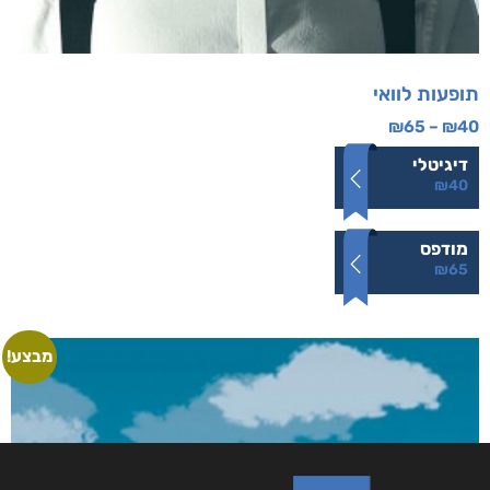
תופעות לוואי
₪
65
–
₪
40
דיגיטלי
₪
40
מודפס
₪
65
מבצע!