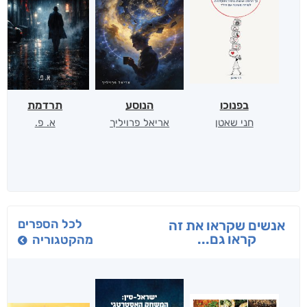
בפנוכו
הנוסע
תרדמת
חני שאטן
אריאל פרויליך
א. פ.
לכל הספרים
אנשים שקראו את זה
קראו גם...
מהקטגוריה