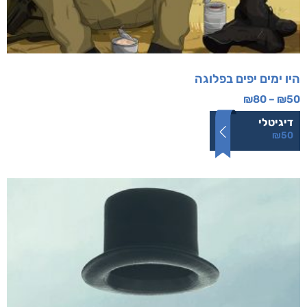
היו ימים יפים בפלוגה
₪
80
–
₪
50
דיגיטלי
₪
50