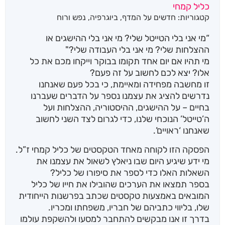
כליל קמחי
קטגוריות:
חדשים על המדף
,
ביוגרפיה
,
נפש ורוח
“מי אני בלי הטייטל שלי? מי אני בלי ההישגים או
ההצלחות שלי? מי אני בלי העבודה שלי?"
מי תהיו אם יום אחד תקומו בבוקר וייקחו מכם את כל
אלו? יצא לכם לחשוב על זה פעם?
זו מחשבה מפחידה ומאיימת, כי בכל פעם שאנחנו
נדרשים להציג את עצמנו נספר על הדברים שעברנו
בחיים – על ההישגים, ההיסטוריה, ההצלחות ועל
ה’טייטל’ הנוכחי שלנו, כדי לגרום לצד השני לחשוב
שאנחנו ‘ראויים’.
הפסקה הזו לקוחה מאחד הטקסטים של כליל קמחי ז”ל.
מי ידע שיגיע היום שבו ניאלץ לשאול את עצמנו את
השאלות האלו כדי לספר את סיפורו של כליל?
בספר תמצאו את הערכים שהובילו את חייו של כליל
המובאים באמצעות טקסטים שכתב בפרשנות הייחודית
שלו, בליווי כתביהם של חבריו, משפחתו ומכריו.
בדרך זו אנו מבקשים להתחבר למסעו ולהשקפת עולמו