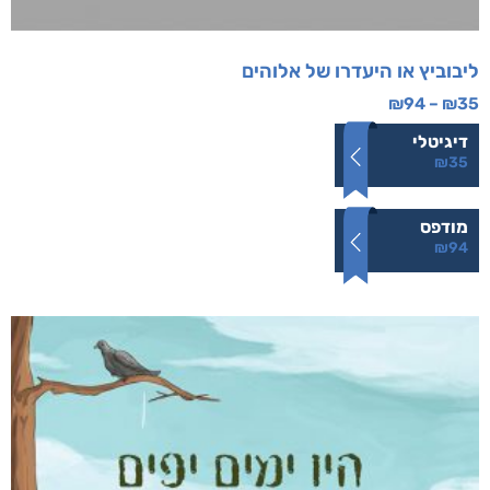
ליבוביץ או היעדרו של אלוהים
₪
94
–
₪
35
דיגיטלי
₪
35
מודפס
₪
94