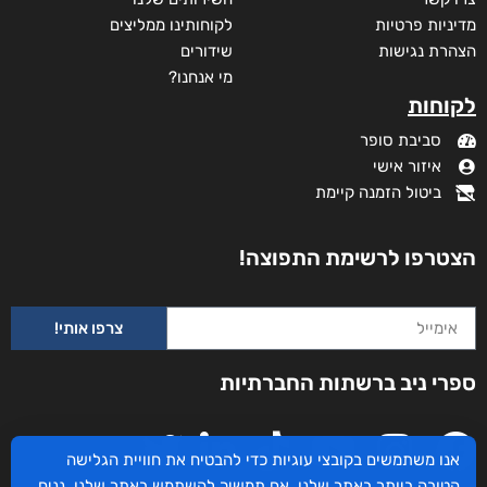
מדיניות פרטיות
לקוחותינו ממליצים
הצהרת נגישות
שידורים
מי אנחנו?
לקוחות
סביבת סופר
איזור אישי
ביטול הזמנה קיימת
הצטרפו לרשימת התפוצה!
צרפו אותי!
נעמה הכל-יכולה
ספרי ניב ברשתות החברתיות
₪
58
–
₪
35
מודפס
₪
58
₪
68
אנו משתמשים בקובצי עוגיות כדי להבטיח את חוויית הגלישה
הטובה ביותר באתר שלנו. אם תמשיך להשתמש באתר שלנו, נניח