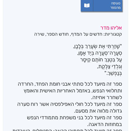
טעימה
מהספר
אליהו מדר
קטגוריות:
חדשים על המדף
,
חודש הספר
,
שירה
"שָׁזַרְתִּי אֶת שְׂעָרֵךְ בְּלָבָן,
סְעָרָה־סְעָרָה בְּיַד אָמָּן,
עַל בִּטְנֵךְ חוֹתַם קֵיסָר
וְגִלְדֵי צַלֶּקֶת,
בְּנַפְשֵׁךְ."
ספר זה מיועד לכל סתתי אבני חומת הפחד, החרדה
ותחלואי הנפש, באזמל האחריות האישית והאומץ
לשחרר אחיזה.
ספר זה מיועד לכל חולי האפילפסיה אשר רוח סערה
גדולה מלווה את מסעם.
ספר זה מיועד לכל בני משפחת מתמודדי הנפש
במחוזות הדאגה.