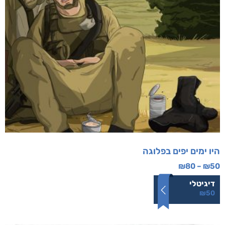
היו ימים יפים בפלוגה
₪
80
–
₪
50
דיגיטלי
₪
50