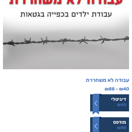
עבודה לא משחררת
₪
88
–
₪
40
דיגיטלי
₪
40
מודפס
₪
88