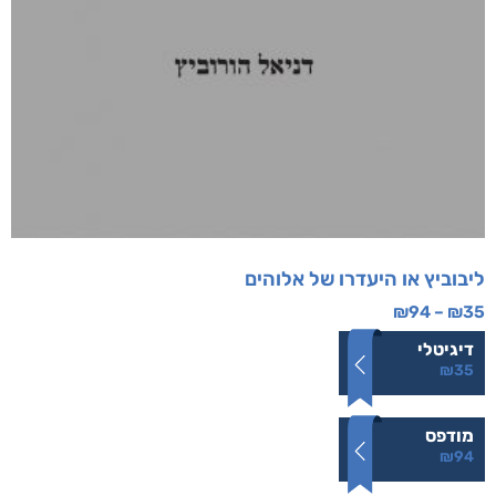
ליבוביץ או היעדרו של אלוהים
₪
94
–
₪
35
דיגיטלי
₪
35
מודפס
₪
94