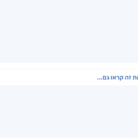
ו
הנוסע
תרדמת
האר
ן
אריאל פרויליך
א. פ.
דו
 זה קראו גם...