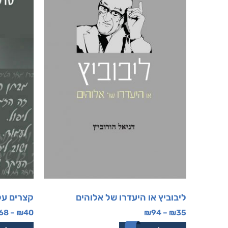
ליבוביץ או היעדרו של אלוהים
קצרים על
68
–
₪
40
₪
94
–
₪
35