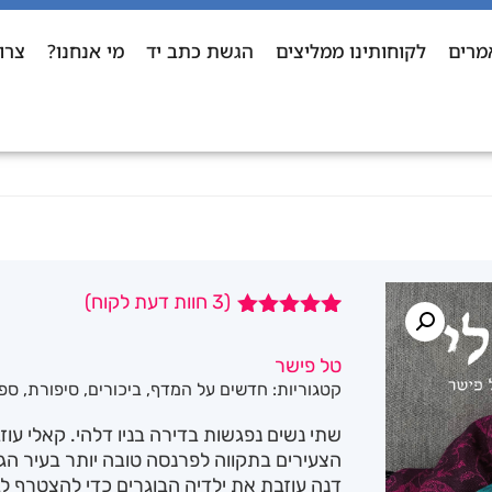
מרים
לקוחותינו ממליצים
הגשת כתב יד
מי אנחנו?
צרו
(
3
חוות דעת לקוח)
3
מדורגים
5.00
מתוך 5
טל פישר
מבוסס על
קטגוריות:
חדשים על המדף
,
ביכורים
,
סיפורת
,
ספר
דירוגים של
לקוחות
שתי נשים נפגשות בדירה בניו דלהי. קאלי עוז
הצעירים בתקווה לפרנסה טובה יותר בעיר 
דנה עוזבת את ילדיה הבוגרים כדי להצטרף לב