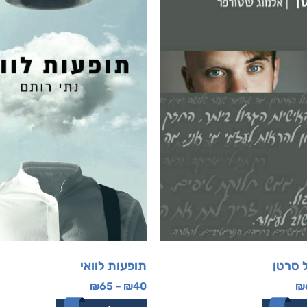
 סרטן
תופעות לוואי
₪
65
–
₪
40
₪