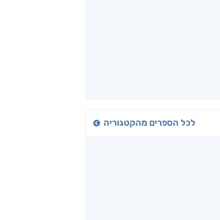
כיבישוף
אל תוך המדים
יין, שקרים והייטק
ד אפרים
שי מסיקה
קטי סול
לכל הספרים מהקטגוריה