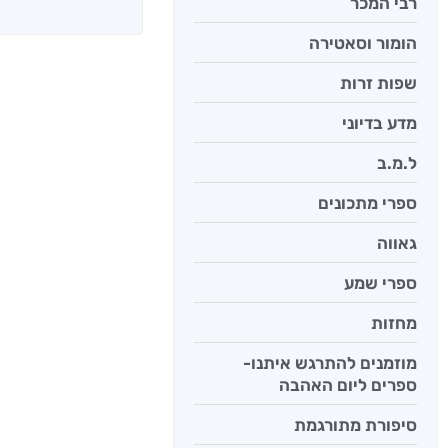
רבי המכר
הומור וסאטירה
שפות זרות
מדע בדיוני
ל.מ.ב
ספרי מתכונים
גאווה
ספרי שמע
יש לי נפש 
מחזות
יאיר פומ
מוזמנים להתרגש איתנו-
ספרים ליום האהבה
סיפורת מתורגמת