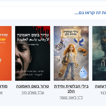
 זה קראו גם...
רעועה
בילי הבלשית וחידת
טרור בשם האמונה
סודו
הלב
רנץ
עו"ד מאלק חיר
אל
ד"ר ליאור סומך