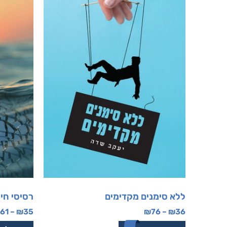
ללא סימנים מקדימים
רסיסי חיי
61
–
₪
35
₪
76
–
₪
36