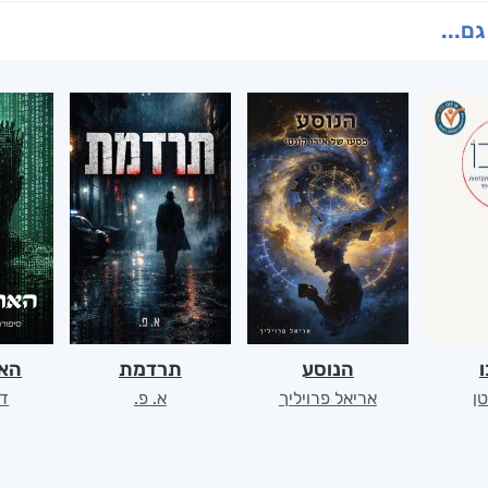
גם...
ו
הנוסע
תרדמת
האר
ן
אריאל פרויליך
א. פ.
דו