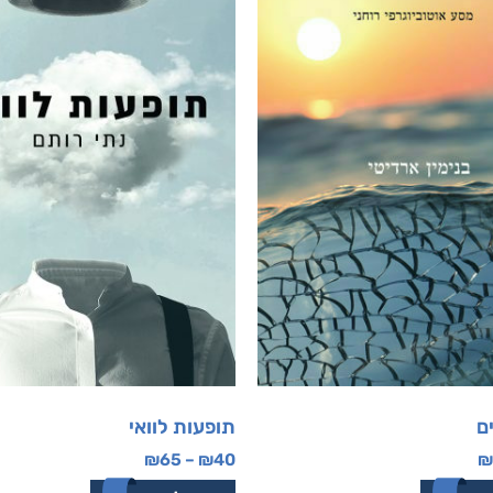
ם
תופעות לוואי
₪
65
–
₪
40
₪