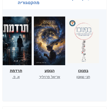
מהקטגוריה
בפנוכו
הנוסע
תרדמת
חני שאטן
אריאל פרויליך
א. פ.