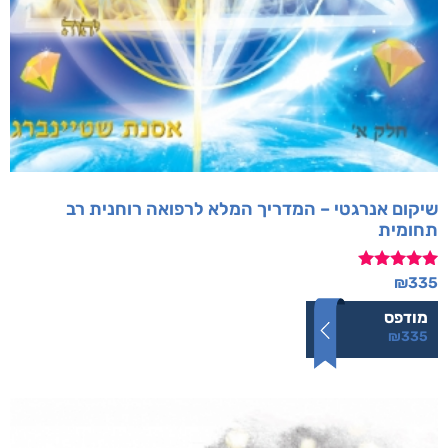
שיקום אנרגטי – המדריך המלא לרפואה רוחנית רב
תחומית
דורג
₪
335
5.00
מתוך 5
מודפס
₪
335