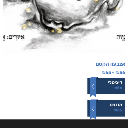
אצבעון הקסם
₪
65
–
₪
56
דיגיטלי
₪
56
מודפס
₪
65