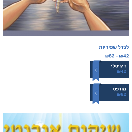
לגדל שפיריות
₪
82
–
₪
42
דיגיטלי
₪
42
מודפס
₪
82