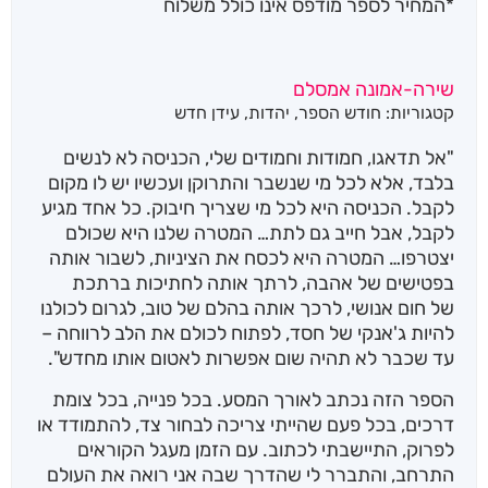
*המחיר לספר מודפס אינו כולל משלוח
שירה-אמונה אמסלם
קטגוריות:
חודש הספר
,
יהדות
,
עידן חדש
"אל תדאגו, חמודות וחמודים שלי, הכניסה לא לנשים
בלבד, אלא לכל מי שנשבר והתרוקן ועכשיו יש לו מקום
לקבל. הכניסה היא לכל מי שצריך חיבוק. כל אחד מגיע
לקבל, אבל חייב גם לתת… המטרה שלנו היא שכולם
יצטרפו… המטרה היא לכסח את הציניות, לשבור אותה
בפטישים של אהבה, לרתך אותה לחתיכות ברתכת
של חום אנושי, לרכך אותה בהלם של טוב, לגרום לכולנו
להיות ג'אנקי של חסד, לפתוח לכולם את הלב לרווחה –
עד שכבר לא תהיה שום אפשרות לאטום אותו מחדש".
הספר הזה נכתב לאורך המסע. בכל פנייה, בכל צומת
דרכים, בכל פעם שהייתי צריכה לבחור צד, להתמודד או
לפרוק, התיישבתי לכתוב. עם הזמן מעגל הקוראים
התרחב, והתברר לי שהדרך שבה אני רואה את העולם