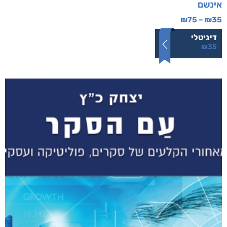
אינשם
₪
75
–
₪
35
דיגיטלי
₪
35