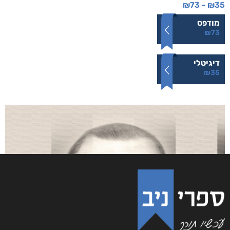
₪
73
–
₪
35
מודפס
₪
73
דיגיטלי
₪
35