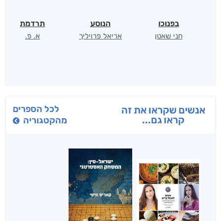
בפנוכו
הנוסע
תרדמת
חני שאטן
אריאל פרויליך
א. פ.
לכל הספרים
אנשים שקראו את זה
קראו גם...
מהקטגוריה