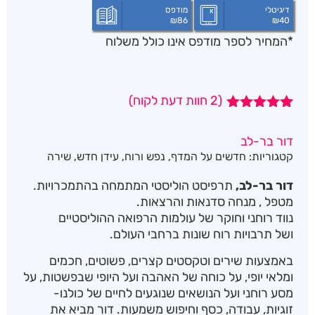
דיגיטלי
מודפס
₪
86
₪
40
*המחיר לספר מודפס אינו כולל משלוח
(
2
חוות דעת לקוח)
2
מדורגים
5.00
מתוך 5
דור בר-לב
מבוסס על
קטגוריות:
חדשים על המדף
,
נפש ורוח
,
עידן חדש
,
שירה
דירוגים של
לקוחות
דור בר-לב,
תרפיסט הוליסטי המתמחה בהתמכרויות.
מטפל , מנחה סדנאות והרצאות.
נווד רוחני וחוקר של עולמות הרפואה ההוליסטיים
ושל תרבויות רוח שונות ברחבי העולם.
באמצעות שירים וטקסטים קצרים, פשוטים, חכמים
ומלאי יופי, על כוחה של האהבה ועל היופי שבפשטות, על
מסע רוחני ועל הנושאים שנוגעים לחיים של כולנו-
זוגיות, עבודה, כסף וחיפוש משמעות. דור מביא את