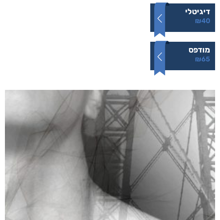
דיגיטלי
₪
40
מודפס
₪
65