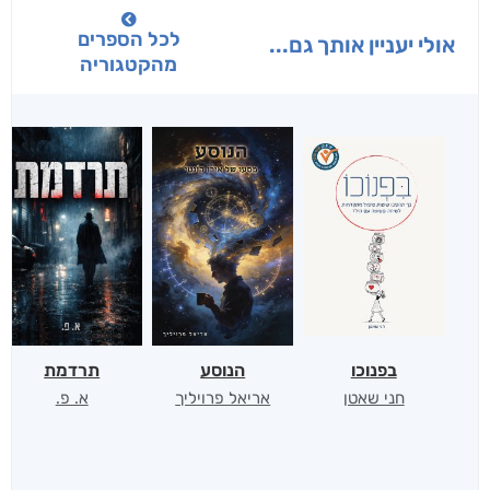
לכל הספרים
אולי יעניין אותך גם...
מהקטגוריה
בפנוכו
הנוסע
תרדמת
חני שאטן
אריאל פרויליך
א. פ.