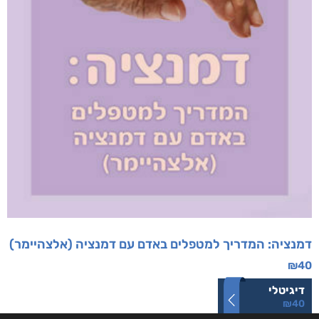
דמנציה: המדריך למטפלים באדם עם דמנציה (אלצהיימר)
₪
40
דיגיטלי
₪
40