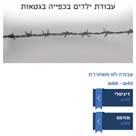
עבודה לא משחררת
₪
88
–
₪
40
דיגיטלי
₪
40
מודפס
₪
88