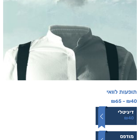
תופעות לוואי
₪
65
–
₪
40
דיגיטלי
₪
40
מודפס