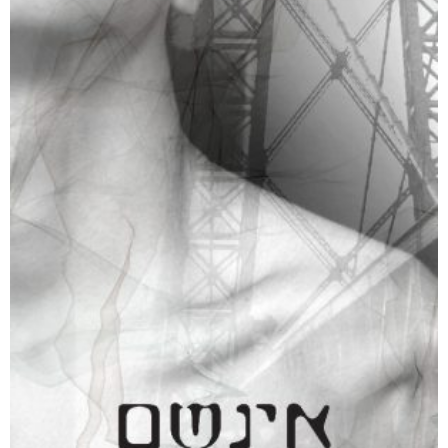
תופעות לוואי
₪
65
–
₪
40
דיגיטלי
₪
40
מודפס
₪
65