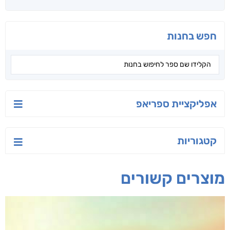
יש לי נפש רעועה
בילי הבלשית וחידת
טרור בשם האמונה
הלב
יאיר פומרנץ
עו"ד מאלק חיר
ד"ר ליאור סומך
חפש בחנות