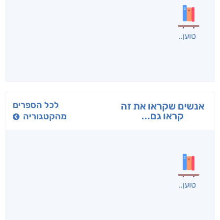
בפנוכו
הנוסע
תרדמת
חני שאטן
אריאל פרויליך
א. פ.
לכל הספרים
אנשים שקראו את זה
קראו גם...
מהקטגוריה