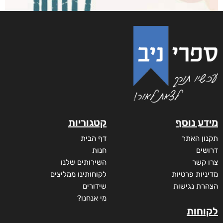
אינשם
₪
75
–
₪
35
דיגיטלי
₪
35