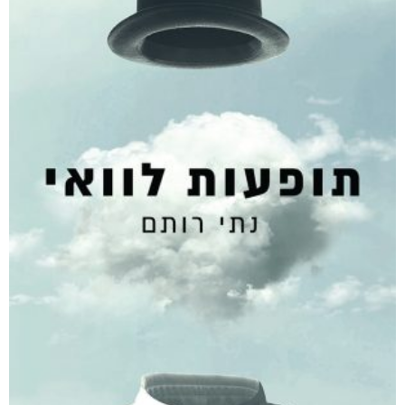
רסיסי חיים
₪
61
–
₪
35
דיגיטלי
₪
35