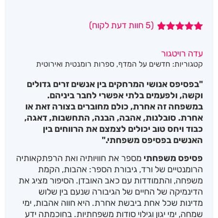
(
5
חוות דעת לקוח)
5
מדורגים
4.80
מתוך
עדה רויטגור
5 מבוסס על
קטגוריות:
חדשים על המדף
,
ספרות רומנטית ואירוטית
דירוגים של
לקוחות
"בפסיפס אנושי המרחקים בין אנשים זרים גדולים
וקשה, ולפעמים בלתי אפשרי לחבר ביניהם.
במשפחה זה אחרת, כולם מחוברים בצורה זאת או
אחרת. סובלנות, אהבה, הבנה, התחשבות, דאגה,
כבוד ויחס טוב יכולים לצמצם את הרווחים בין
האנשים בפסיפס משפחתי."
פסיפס משפחתי
מספר את חוויותיה ואת הרפתקאותיה
הרומנטיים של ורד, גיבורת הספר: אהבות, הקמת
משפחה, והתמודדות עם כאב האובדן. הסיפור מציג את
הדינמיקה של החיים של הגיבורה שנעם בין שלוש
מדינות שכל אחת ביבשת אחרת. היא חווה אהבות, ימי
שמחה, ימי יגון וגילוי סודות משפחתיות. בחוכמתה ידע