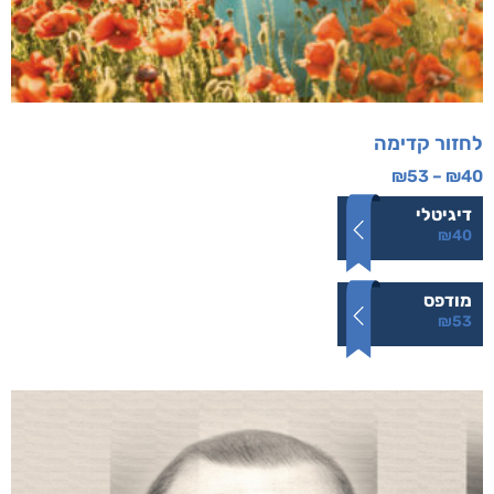
לחזור קדימה
₪
53
–
₪
40
דיגיטלי
₪
40
מודפס
₪
53