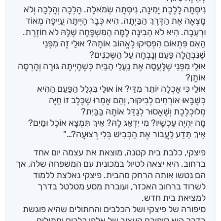
נִיסְּתָה לָלֶכֶת יָמִינָה, נִיסְּתָה שְׂמֹאלָה. הָלְכָה וְהָלְכָה וְלֹא
מָצְאָה אֶת הַדֶּרֶךְ הַבַּיְתָה. הִיא כְּבָר הָיְיתָה עֲיֵיפָה מְאוֹד
וּרְעֵבָה. הִיא לֹא הֵבִינָה לָמָּה הַמִּשְׁפָּחָה שֶׁלָּהּ לֹא חוֹזֶרֶת.
הַאִם פִּתְאוֹם הִפְסִיקוּ לֶאֱהוֹב אוֹתָהּ? אוּלַי זֶה מִפְּנֵי
שֶׁנִּבְהֲלָה פַּעַם וְנָבְחָה עַל הַשְּכֵׁנִים?
אוּלַי מִפְּנֵי שֶׁלָּעֲסָה אֶת נַעֲלֵי הַבַּיִת כְּשֶׁהָיְיתָה גּוּרָה וְהָרְסָה
אוֹתָן?
אוּלַי כִּי אָכְלָה יוֹתֵר מִדַּי? אוֹ אוּלַי בִּגְלַל הַפַּעַם הַהִיא
כְּשֶׁבָּאוּ אוֹרְחִים לְבִיקּוּר, וְהֵם אָמְרוּ שֶׁכֶּלֶב זוֹ חַיָּה
מְלוּכְלֶכֶת וְשֶׁאָסוּר לְגַדֵּל אוֹתָהּ בַּבַּיִת?
מָה יִהְיֶה עַכְשָׁיו? מִי יִדְאַג לָהּ? אֵיךְ תִּמְצָא אוֹכֶל וּמַיִם?
אֵיךְ תֵּדַע לַעֲבוֹר אֶת הַכְּבִישׁ בְּלִי רְצוּעָה?…"
פיצקי, כלבת בית קטנה, מוצאת את עצמה יום אחד
ברחוב. היא יצאה לטיול במכונית עם המשפחה שלה, אך
הם נטשו אותה הרחק מהבית. פיצקי נאלצת ללמוד
לשרוד ברחוב האכזר, ועוברת מסע מטלטל בדרך
למציאת בית חדש.
סיפורה של פיצקי ושל הכלבים והחתולים שהיא פוגשת
בדרך הוא סיפורם העצוב של אלפי כלבים וחתולים