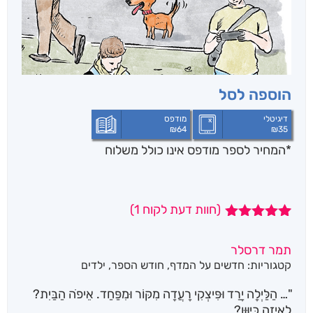
הוספה לסל
דיגיטלי
מודפס
₪
64
₪
35
*המחיר לספר מודפס אינו כולל משלוח
(חוות דעת לקוח
1
)
1
מדורג
5.00
מתוך 5
תמר דרסלר
מבוסס על
קטגוריות:
חדשים על המדף
,
חודש הספר
,
ילדים
דירוגים של
לקוחות
"… הַלַּיְלָה יָרַד וּפִּיצְקִי רָעֲדָה מִקּוֹר וּמִפַּחַד. אֵיפֹה הַבַּיִת?
לְאֵיזֶה כִּיוּוּן?