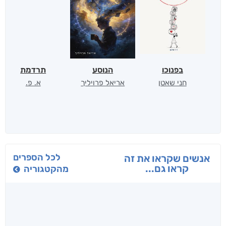
בפנוכו
הנוסע
תרדמת
חני שאטן
אריאל פרויליך
א. פ.
לכל הספרים
אנשים שקראו את זה
קראו גם...
מהקטגוריה