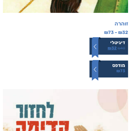
זוהרה
₪
73
–
₪
32
דיגיטלי
₪
32
₪
40
מודפס
₪
73