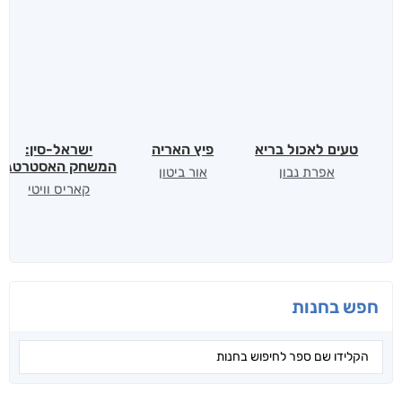
טעים לאכול בריא
פיץ האריה
ישראל-סין:
המשחק האסטרטגי
אפרת נבון
אור ביטון
קאריס וויטי
חפש בחנות