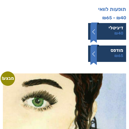
תופעות לוואי
₪
65
–
₪
40
דיגיטלי
₪
40
מודפס
₪
65
מבצע!