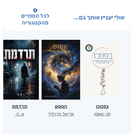
לכל הספרים
אולי יעניין אותך גם...
מהקטגוריה
בפנוכו
הנוסע
תרדמת
חני שאטן
אריאל פרויליך
א. פ.