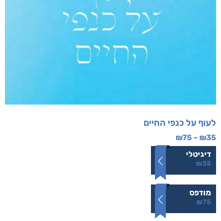
לעוף על כנפי החיים
₪
75
–
₪
35
דיגיטלי
₪
35
מודפס
₪
75