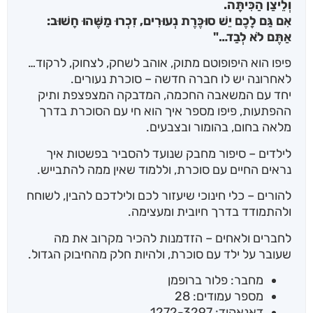
וְלֵיצַן הַכִּיתָּה.
אִם גַּם לָכֶם יֵשׁ סוּכֶּרֶת נְעוּרִים, זִכְרוּ מַשֶּׁהוּ חָשׁוּב:
אַתֶּם לֹא לְבַד…"
פיפו הוא היפופוטם מתוק, אוהב לשחק, לצחוק, לרקוד…
לאחרונה יש לו חברה חדשה – סוכרת נעורים.
יחד עם המשאבה החכמה, המדבקה המצפצפת ותיק
ההפתעות, פיפו מספר איך הוא חי עם הסוכרת בדרך
מלאה בחום, בהומור ובצבעים.
לילדים – סיפור מחבק שנועד להסביר בפשטות איך
נראים החיים עם סוכרת, וללמוד שאין ממה להתבייש.
להורים – כלי חינוכי שיעזור לכם ולילדכם להבין, לשוחח
ולהתמודד בדרך חיובית ומעצימה.
לחברים ולאחים – הזדמנות להכיר מקרוב את מה
שעובר על ילד עם סוכרת, ולהיות חלק מהחיבוק הגדול.
מחבר: פלור ברופמן
מספר עמודים: 28
דאנאקוד: 1272-3297