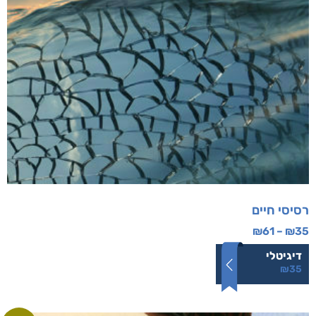
רסיסי חיים
₪
61
–
₪
35
דיגיטלי
₪
35