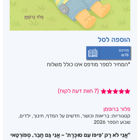
הוספה לסל
מודפס
₪
78
*המחיר לספר מודפס אינו כולל משלוח
(
7
חוות דעת לקוח)
7
מדורגים
5.00
מתוך 5
פלור ברופמן
מבוסס על
קטגוריות:
בריאות וכושר
,
חדשים על המדף
,
חינוך
,
ילדים
,
דירוגים של
לקוחות
שבוע הספר 2026
"אֲנִי לֹא רַק 'פִּיפּוֹ עִם סוּכֶּרֶת' – אֲנִי גַּם חָבֵר, סְפּוֹרְטַאי