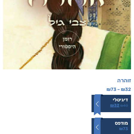
זוהרה
₪
73
–
₪
32
דיגיטלי
₪
32
₪
40
מודפס
₪
73