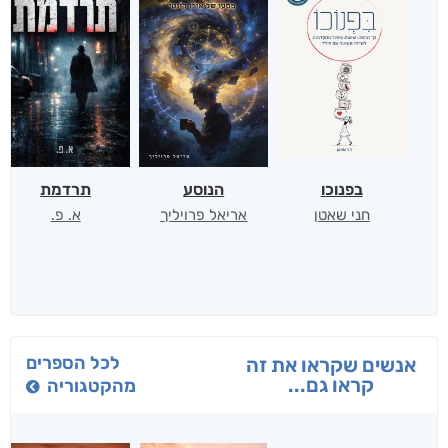
בפנוכו
הנוסע
תרדמת
חני שאטן
אריאל פרויליך
א. פ.
לכל הספרים
אנשים שקראו את זה
קראו גם...
מהקטגוריה