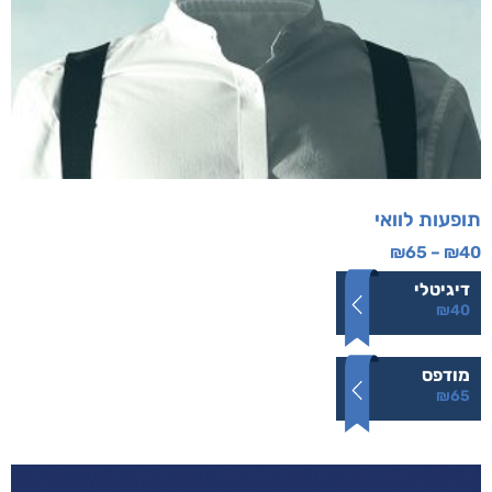
תופעות לוואי
₪
65
–
₪
40
דיגיטלי
₪
40
מודפס
₪
65