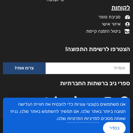
לקוחות
סביבת סופר
איזור אישי
ביטול הזמנה קיימת
הצטרפו לרשימת התפוצה!
צרפו אותי!
עם הסקר
ספרי ניב ברשתות החברתיות
₪
73
–
₪
35
מודפס
₪
73
אנו משתמשים בקובצי עוגיות כדי להבטיח את חוויית הגלישה
הטובה ביותר באתר שלנו. אם תמשיך להשתמש באתר שלנו, נניח
דיגיטלי
שאתה מסכים
למדיניות הפרטיות
שלנו.
₪
35
עיצוב ובניית האתר: ספרי ניב © כל הזכויות שמורות. בוקסאי טכנולוגיות בע"מ שד אבא
בסדר
אבן 16 הרצליה 4672534, מדינת ישראל