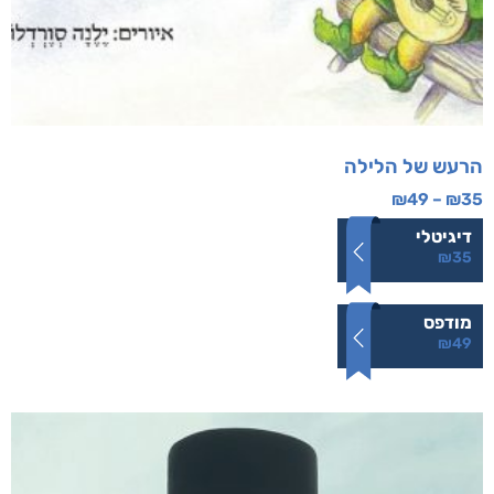
הרעש של הלילה
₪
49
–
₪
35
דיגיטלי
₪
35
מודפס
₪
49