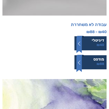
עבודה לא משחררת
₪
88
–
₪
40
דיגיטלי
₪
40
מודפס
₪
88