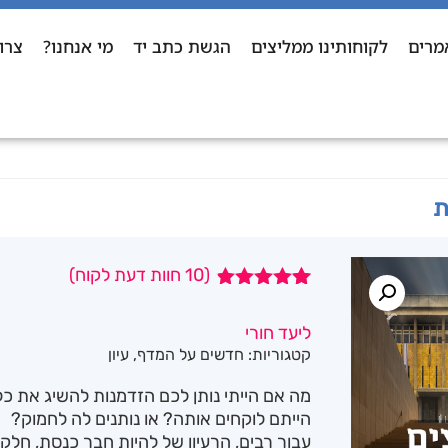
מרים
לקוחותינו ממליצים
הגשת כתב יד
מי אנחנו?
צרו
ת
(
10
חוות דעת לקוח)
10
מדורגים
4.80
מתוך
ליעד חורי
5 מבוסס על
קטגוריות:
חדשים על המדף
,
עיון
דירוגים של
לקוחות
מה אם הייתי נותן לכם הזדמנות להשיג את כ
הייתם לוקחים אותה? או נותנים לה לחמוק?
עבור רבים, הרעיון של להיות חבר כנסת, חלק