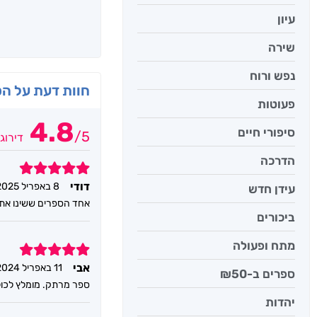
עיון
שירה
נפש ורוח
חוות דעת על ה
פעוטות
4.8
סיפורי חיים
/
5
דירוג
הדרכה
5
דודי
8 באפריל 2025
עידן חדש
אחד הספרים ששינו את 
ביכורים
מתח ופעולה
5
אבי
11 באפריל 2024
ספרים ב-₪50
ספר מרתק. מומלץ לכו
יהדות