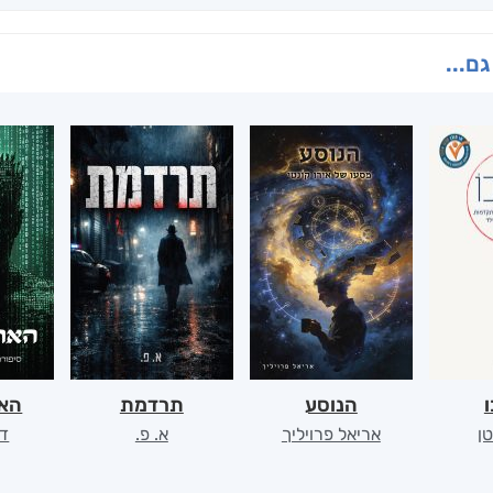
גם...
ו
הנוסע
תרדמת
האר
ן
אריאל פרויליך
א. פ.
דו