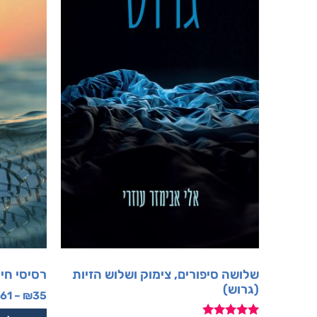
שלושה סיפורים, צימוק ושלוש הזיות
רסיסי חיי
(גרוש)
61
–
₪
35