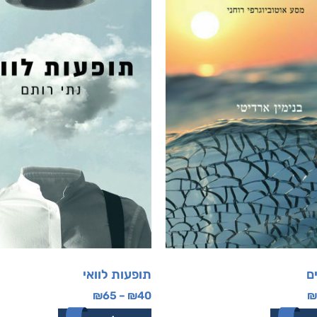
ם
תופעות לוואי
₪
65
–
₪
40
₪