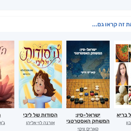
 זה קראו גם...
 בריא
ישראל-סין:
הסודות של ליבי
ה
המשחק האסטרטגי
ון
אורנה לוי אליהו
ג'ו
קאריס וויטי