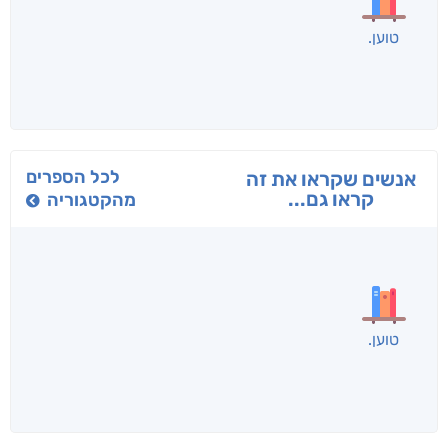
בפנוכו
הנוסע
תרדמת
חני שאטן
אריאל פרויליך
א. פ.
לכל הספרים
אנשים שקראו את זה
קראו גם...
מהקטגוריה