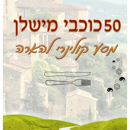
לגדול איתה
₪
73
–
₪
35
דיגיטלי
₪
35
מודפס
₪
73