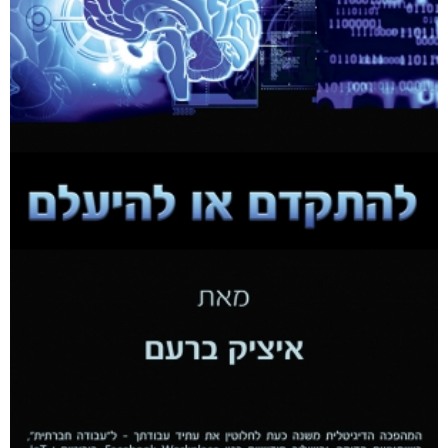
50 כוכבי מישלן
₪
73
מודפס
₪
73