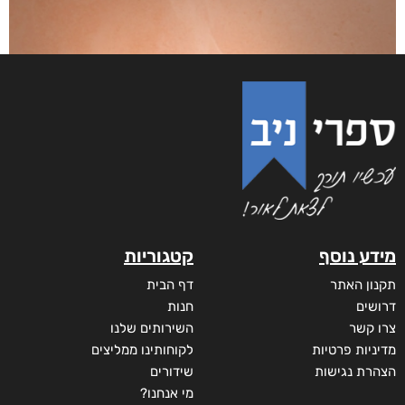
להתקדם או להיעלם
₪
73
–
₪
42
דיגיטלי
₪
42
מודפס
₪
73