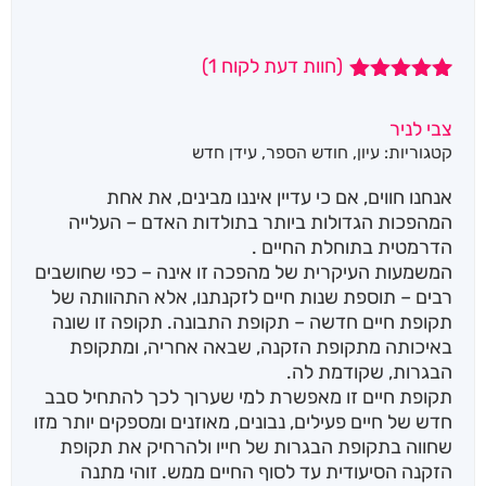
(חוות דעת לקוח
1
)
1
מדורג
5.00
מתוך 5
צבי לניר
מבוסס על
קטגוריות:
עיון
,
חודש הספר
,
עידן חדש
דירוגים של
לקוחות
אנחנו חווים, אם כי עדיין איננו מבינים, את אחת
המהפכות הגדולות ביותר בתולדות האדם – העלייה
הדרמטית בתוחלת החיים .
המשמעות העיקרית של מהפכה זו אינה – כפי שחושבים
רבים – תוספת שנות חיים לזקנתנו, אלא התהוותה של
תקופת חיים חדשה – תקופת התבונה. תקופה זו שונה
באיכותה מתקופת הזקנה, שבאה אחריה, ומתקופת
הבגרות, שקודמת לה.
תקופת חיים זו מאפשרת למי שערוך לכך להתחיל סבב
חדש של חיים פעילים, נבונים, מאוזנים ומספקים יותר מזו
שחווה בתקופת הבגרות של חייו ולהרחיק את תקופת
הזקנה הסיעודית עד לסוף החיים ממש. זוהי מתנה