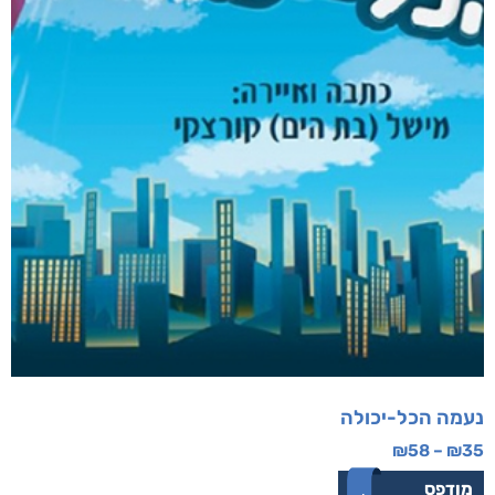
נעמה הכל-יכולה
₪
58
–
₪
35
מודפס