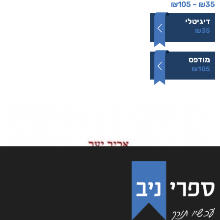
₪
105
–
₪
35
דיגיטלי
₪
35
מודפס
₪
105