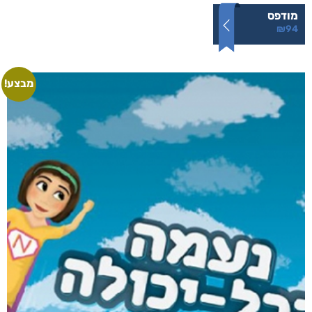
מודפס
₪
94
מבצע!