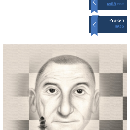
₪
58
₪
68
דיגיטלי
₪
35