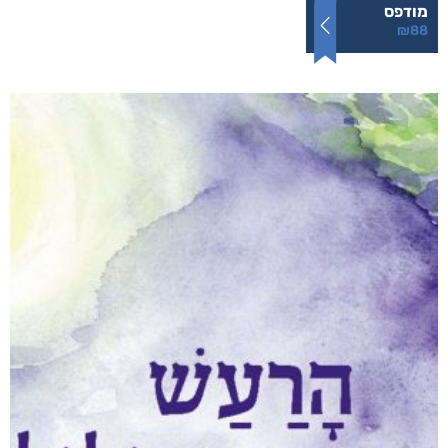
עבודה לא משחררת
₪
88
–
₪
40
דיגיטלי
₪
40
מודפס
₪
88