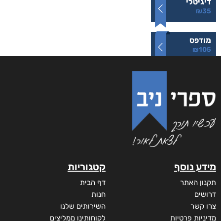
מתת החיים של היטנר יוסף
₪
105
–
₪
35
דיגיטלי
₪
35
מודפס