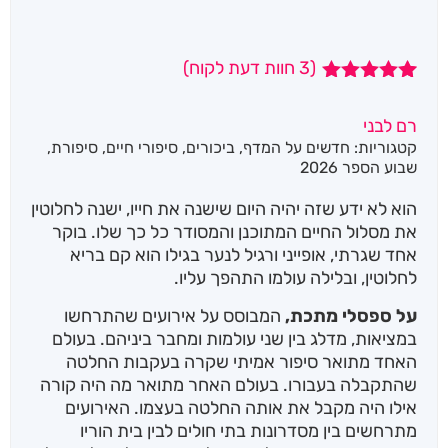
(
3
חוות דעת לקוח)
3
מדורגים
5.00
מתוך 5
רם לבני
מבוסס על
קטגוריות:
חדשים על המדף
,
ביכורים
,
סיפורי חיים
,
סיפורת
,
דירוגים של
לקוחות
שבוע הספר 2026
הוא לא ידע שזה יהיה היום שישנה את חייו, ישנה לחלוטין
את מסלול החיים המתוכנן והמסודר כל כך שלו. בוקר
אחד שגרתי, אופייני ורגיל לנער בגילו הוא קם בריא
לחלוטין, ובלילה עולמו התהפך עליו.
על ספסלי מתכת,
המבוסס על אירועים שהתרחשו
במציאות, מדלג בין שני עולמות ומחבר ביניהם. בעולם
האחד מתואר סיפור אמיתי שקרה בעקבות החלטה
שהתקבלה בעבורו. בעולם האחר מתואר מה היה קורה
אילו היה מקבל את אותה החלטה בעצמו. האירועים
מתרחשים בין מסדרונות בתי חולים לבין בית הוריו