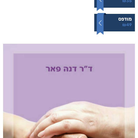
הרעש של הלילה
₪
49
–
₪
35
דיגיטלי
₪
35
מודפס
₪
49