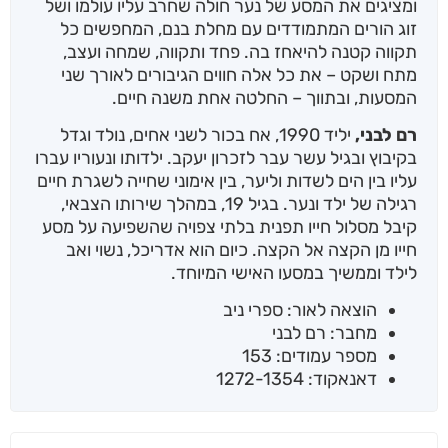
ומציגים את המסע של נער חולה שחרב עליו עולמו ושל
זוג הורים המתמודדים עם מחלת בנם, המחפשים כל
תקווה קטנה להיאחז בה. פחד ותקווה, שמחה ועצב,
מתח ושקט – את כל אלה חווים הגיבורים לאורך שני
המסעות, ובתווך – החלטה אחת משנה חיים.
רם לבני,
יליד 1990, אח בכור לשני אחים, נולד וגדל
בקיבוץ ובגיל עשר עבר לזכרון יעקב. ילדותו ונעוריו עברו
עליו בין הים לשדות וליער, בין אימוני שחייה לשגרת חיים
רגילה של ילד ונער. בגיל 19, במהלך שירותו הצבאי,
קיבל מסלול חייו תפנית בלתי צפויה שהשפיעה על מסע
חייו מן הקצה אל הקצה. כיום הוא אדריכל, נשוי ואב
לילד וממשיך במסעו האישי המיוחד.
הוצאה לאור: ספרי ניב
מחבר: רם לבני
מספר עמודים: 153
דאנאקוד: 1272-1354