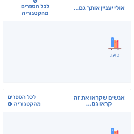
לכל הספרים
אולי יעניין אותך גם...
מהקטגוריה
בפנוכו
הנוסע
תרדמת
חני שאטן
אריאל פרויליך
א. פ.