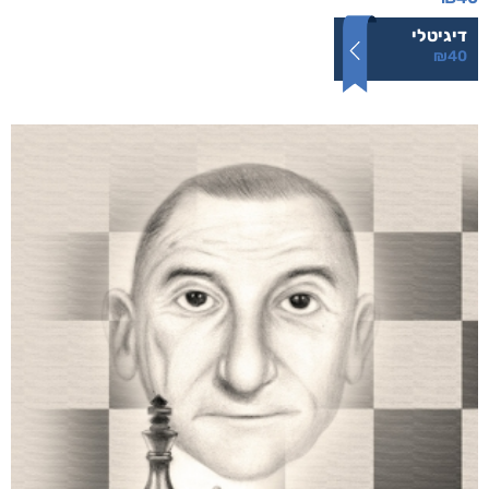
דמנציה: המדריך למטפלים באדם עם דמנציה (אלצהיימר)
₪
40
דיגיטלי
₪
40