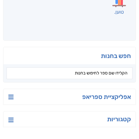
לכל הספרים
אנשים שקראו את זה
קראו גם...
מהקטגוריה
יש לי נפש רעועה
בילי הבלשית וחידת
טרור בשם האמונה
הלב
יאיר פומרנץ
עו"ד מאלק חיר
ד"ר ליאור סומך