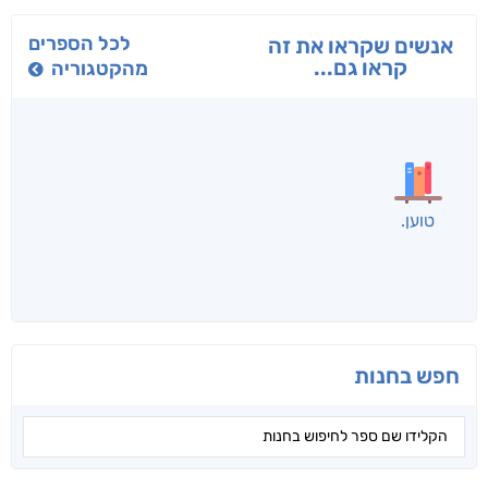
בפנוכו
הנוסע
תרדמת
חני שאטן
אריאל פרויליך
א. פ.
לכל הספרים
אנשים שקראו את זה
קראו גם...
מהקטגוריה