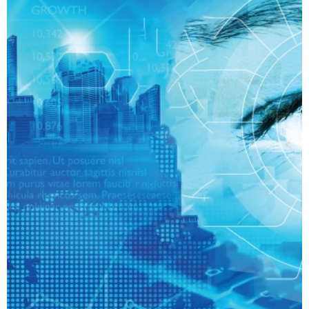
₪
40
מודפס
₪
53