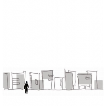
₪
73
–
₪
35
מודפס
₪
73
דיגיטלי
₪
35