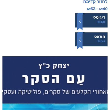
לחזור קדימה
₪
53
–
₪
40
דיגיטלי