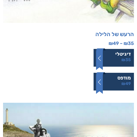
הרעש של הלילה
₪
49
–
₪
35
דיגיטלי
₪
35
מודפס
₪
49