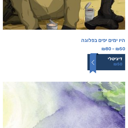
היו ימים יפים בפלוגה
₪
80
–
₪
50
דיגיטלי
₪
50