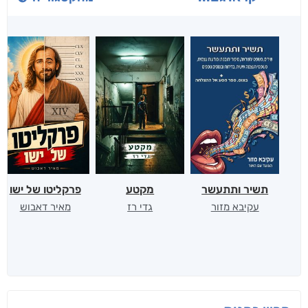
תשיר ותתעשר
מקטע
פרקליטו של ישו
עקיבא מזור
גדי רז
מאיר דאבוש