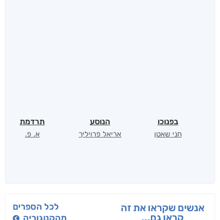
בפנוכו
הנוסע
תרדמת
חני שאטן
אריאל פרויליך
א. פ.
לכל הספרים
אנשים שקראו את זה
קראו גם...
מהקטגוריה