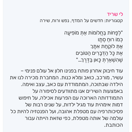
לי שריד
קטגוריות:
חדשים על המדף
,
נפש ורוח
,
שירה
"לְפָחוֹת בַּחֲלוֹמוֹת אַתְּ מוֹפִיעָה
כְּמוֹ רוּחַ סְתָו
אַתְּ לוֹקַחַת אִתָּךְ
אֶת כָּל הַדְּבָרִים הַטּוֹבִים
שֶׁהִשְׁאַרְתְּ כָּאן בַּדֶּרֶךְ…"
עוד חיבוק אחרון פותח בפנינו חלון אל עולם פנימי –
עשיר, מורכב, כואב ומלא כנות. המחברת מכירה לנו את
הילדה שבתוכה, המתמודדת עם כאב, עצב ואימה.
באמצעות השירים אנו מתוודעים לסיפורה על
התמודדותה הארוכה עם הפרעות אכילה, על חיפוש
דמות אימהית עוד מגיל ילדות, על שנים רבות של
פסיכותרפיה עם מטפלת אהובה, ועל הפנטזיה להיות כל
עולמה של אותה מטפלת, כפי שזאת הייתה עבור
הכותבת.