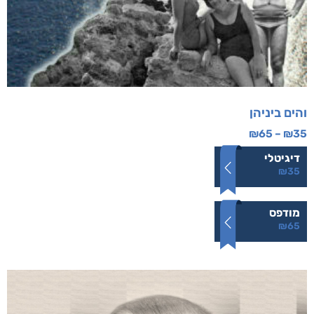
והים ביניהן
₪
65
–
₪
35
דיגיטלי
₪
35
מודפס
₪
65