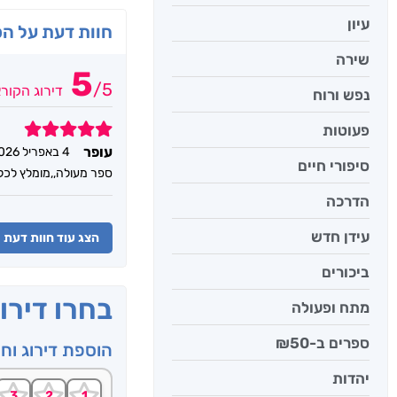
עיון
חוות דעת על ה
שירה
5
/
5
דירוג הקור
נפש ורוח
5
פעוטות
עופר
4 באפריל 2026
סיפורי חיים
ספר מעולה,,מומלץ לכל
הדרכה
עידן חדש
הצג עוד חוות דעת
ביכורים
בחרו דירו
מתח ופעולה
ספרים ב-₪50
הוספת דירוג וח
יהדות