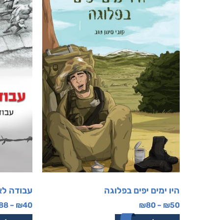
היו ימים יפים בפלוגה
עבודה ל
88
–
₪
40
₪
80
–
₪
50