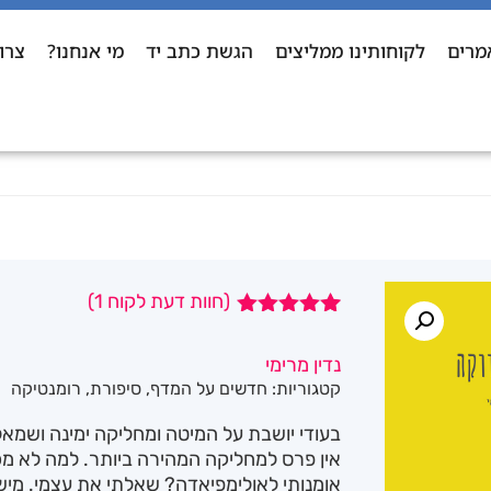
מרים
לקוחותינו ממליצים
הגשת כתב יד
מי אנחנו?
צרו
(חוות דעת לקוח
1
)
1
מדורג
5.00
מתוך 5
נדין מרימי
מבוסס על
קטגוריות:
חדשים על המדף
,
סיפורת
,
רומנטיקה
דירוגים של
לקוחות
בעודי יושבת על המיטה ומחליקה ימינה ושמא
אין פרס למחליקה המהירה ביותר. למה לא מכ
אומנותי לאולימפיאדה? שאלתי את עצמי. מי