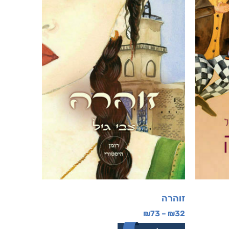
זוהרה
₪
73
–
₪
32