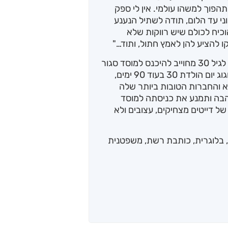
הפוך למשהו עולמי. אין לי ספק
ני עד הלום, תודה לשתיל הנענע
כיח לכולם שיש רווקות שלא
ו להציע להן לאמץ חתול, ותוד…"
בישראל חוקק חוק חדש, ולפיו כל רווק שמגיע לגיל 30 מחוייב להיכנס למוסד סגור
לטיפול ברווקותּ. מיכל, רווקה תל-אביבית, תחגוג יום הולדת 30 בעוד 90 ימים,
היא והחברות הטובות ביותר שלה
הבה ותמנע את כניסתה למוסד
ל דייטים מצחיקים, עצובים ולא
הו ספרה הראשון של נדין מרימי. היא בת 32, בלוגרית, כותבת רשת, משפטנית