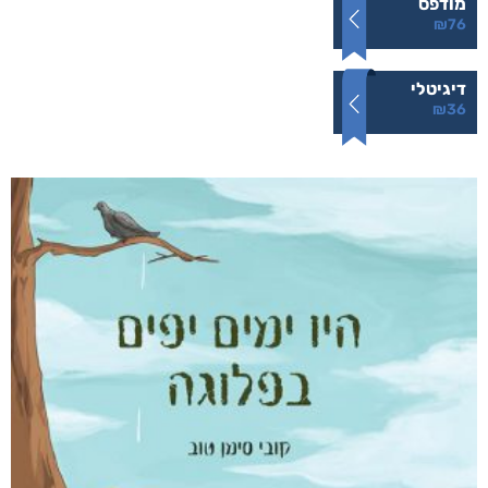
מודפס
₪
76
דיגיטלי
₪
36