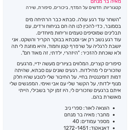
מאיה בר מנחם
מבוסס על
קטגוריות:
חדשים על המדף
,
ביכורים
,
סיפורת
,
שירה
דירוגים של
לקוחות
"השחר עוד רגע עולה. סבתא כבר הרתיחה מים
בסמובר, כדי להכין לנו תה חם בניחוח ורדים, עם
תבלינים שמוסיפים טעמים וריחות מיוחדים.
עוד רגע נשב רק אני וסבתא בבוקר הקריר והשקט. אני
יושבת לרגליה על שרפרף קטן וחמוד, והיא מוזגת לי תה
ולא שוכחת להזכיר: "היזהרי, ילדתי, זה מאוד חם".
סיפורים קצרים, המלווים בציורים מעשה ידיי, מרגעים
שזכורים לי מהילדות. רגעים שונים עם סבתא, שהיתה
דמות דומיננטית בחיי. על החיבור שלי לטבע שהיו חלק
מנוף ילדותי, על הקשר שלי עם אבי ואימי. המפגשים שלי
איתם ברגעים שזכורים לי, היו זמן יקר בשבילי, הייתי
מאושרת בהם.
הוצאה לאור: ספרי ניב
מחבר: מאיה בר מנחם
מספר עמודים: 40
דאנאקוד: 1272-1451