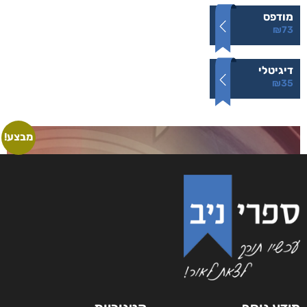
מודפס
₪
73
דיגיטלי
₪
35
מבצע!