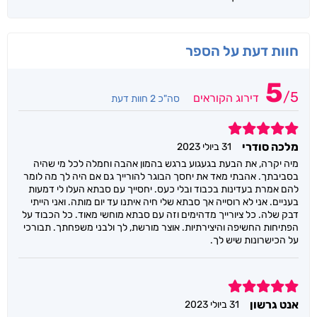
חוות דעת על הספר
5
/
5
דירוג הקוראים
סה"כ 2 חוות דעת
5
מלכה סודרי
31 ביולי 2023
מיה יקרה, את הבעת בגעגוע ברגש בהמון אהבה וחמלה לכל מי שהיה
בסביבתך. אהבתי מאד את יחסך הבוגר להורייך גם אם היה לך מה לומר
להם אמרת בעדינות בכבוד ובלי כעס. יחסייך עם סבתא העלו לי דמעות
בעניים. אני לא רוסייה אך סבתא שלי חיה איתנו עד יום מותה. ואני הייתי
דבק שלה. כל ציורייך מדהימים וזה עם סבתא מוחשי מאוד. כל הכבוד על
הפתיחות החשיפה והיצירתיות. אוצר מורשת, לך ולבני משפחתך. תבורכי
על הכישרונות שיש לך.
5
אנט גרשון
31 ביולי 2023