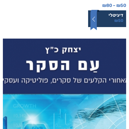
₪
80
–
₪
50
דיגיטלי
₪
50