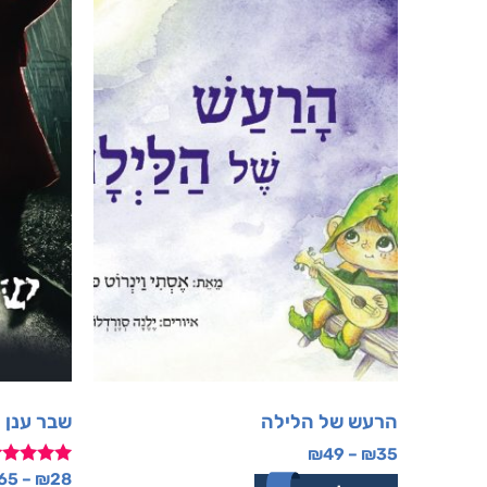
הרעש של הלילה
שבר ענן
₪
49
–
₪
35
דורג
65
–
₪
28