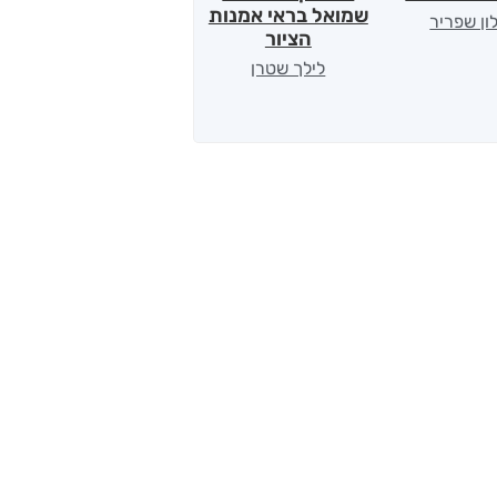
שמואל בראי אמנות
ון שפריר
ירדן כהן
הציור
לילך שטרן