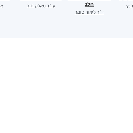
הלב
רנץ
עו"ד מאלק חיר
אל
ד"ר ליאור סומך