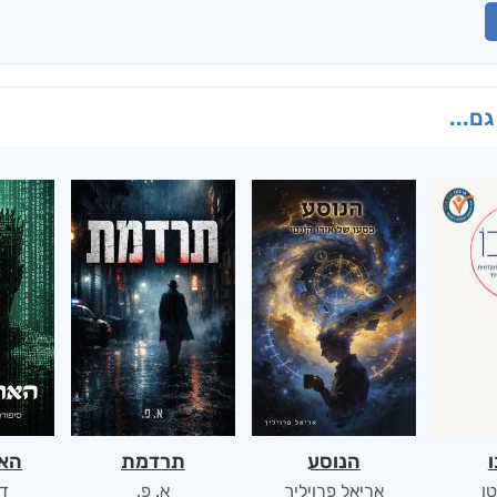
גם...
ו
הנוסע
תרדמת
האר
ן
אריאל פרויליך
א. פ.
דו