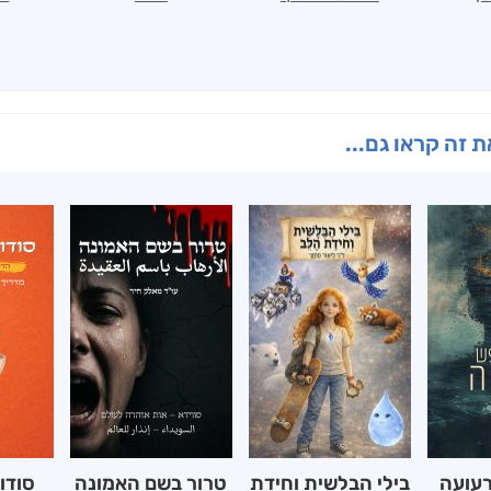
 זה קראו גם...
רעועה
בילי הבלשית וחידת
טרור בשם האמונה
סודו