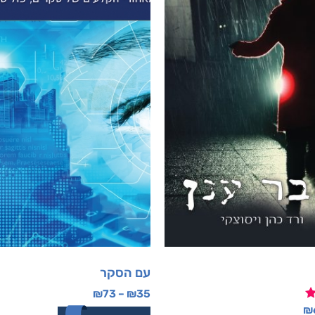
עם הסקר
₪
73
–
₪
35
₪