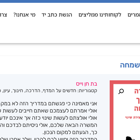
מרים
לקוחותינו ממליצים
הגשת כתב יד
מי אנחנו?
צרו
 שמחה
בת חן וייס
קטגוריות:
חדשים על המדף
,
הדרכה
,
חינוך
,
עיון
,
פ
אני מאמינה כי פגשתם במדריך הזה לא במקר
אולי אמרתם לעצמכם שאתם חייבים לעשות שינ
אולי אולצתם לעשות שינוי כזה אך אינכם יוד
המשרה הבאה שלכם, אולי ניסיתם לבדכם והב
כך, הגעתם למקום הנכון.
המדריך הזה יסייע לכם להבין, שלב אחרי של