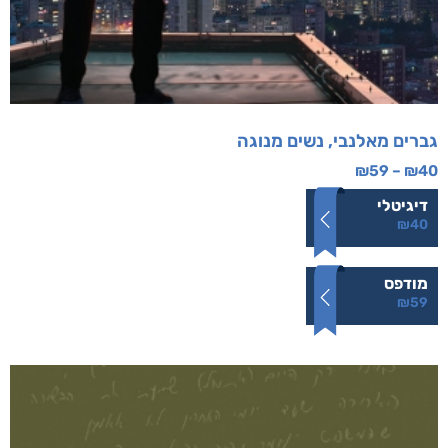
גברים מאלנבי, נשים מנוגה
₪
59
–
₪
40
דיגיטלי
₪
40
מודפס
₪
59