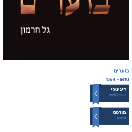
בוערים
₪
64
–
₪
10
דיגיטלי
₪
10
₪
30
מודפס
₪
64