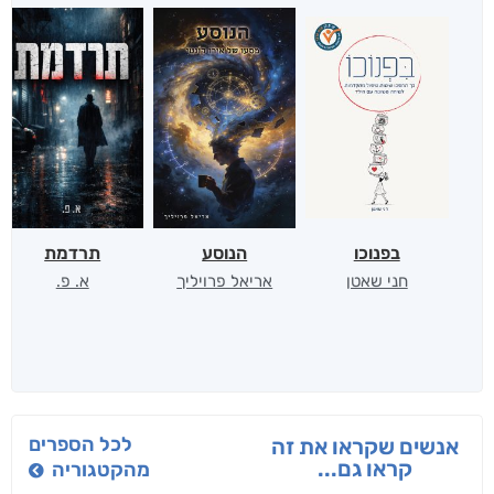
בפנוכו
הנוסע
תרדמת
חני שאטן
אריאל פרויליך
א. פ.
לכל הספרים
אנשים שקראו את זה
קראו גם...
מהקטגוריה