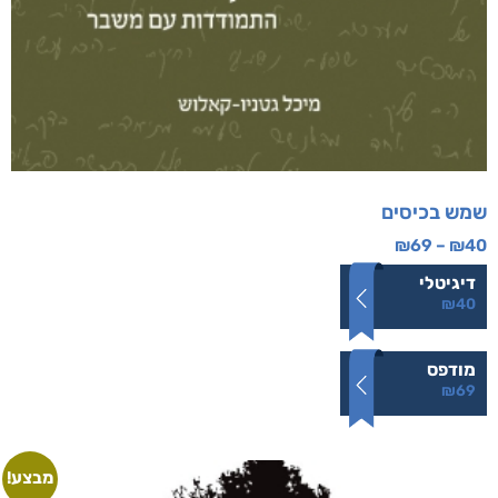
שמש בכיסים
₪
69
–
₪
40
דיגיטלי
₪
40
מודפס
₪
69
מבצע!