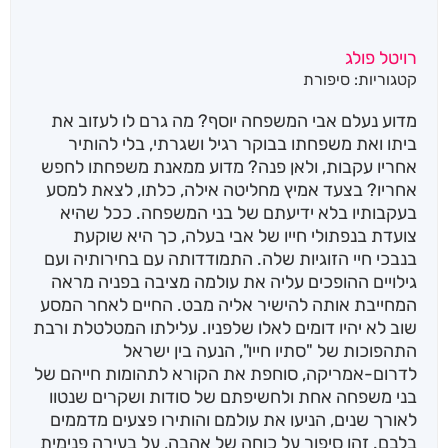
רויטל פולג
קטגוריות:
סיפורת
מדוע נעלם אבי המשפחה יוסף? מה גרם לו לעזוב את
ביתו ואת משפחתו בבוקר רגיל ושגרתי, בלי להותיר
אחריו עקבות, ולאן פנה? מדוע ממאנת משפחתו לחפש
אחריו? בצעד אמיץ מחליטה אילה, כלתו, לצאת למסע
בעקבותיו בלא ידיעתם של בני המשפחה. ככל שהיא
צועדת בנפתולי חייו של אבי בעלה, כך היא שוקעת
בנבכי חיי הזוגיות שלה. התמודדותה עם בחירותיה ועם
גילויים ההופכים עליה את עולמה מציבה בפניה מראה
המחייבת אותה להישיר אליה מבט. החיים לאחר המסע
שוב לא יהיו דומים לאלו שלפניו. עלילתו המטלטלת ורבת
התהפוכות של "סתיו חייו", הנעה בין ישראל
לדרום-אמריקה, סוחפת את הקורא לתהומות חייהם של
בני משפחה אחת ולחשיפתם של סודות ושקרים שנטוו
לאורך שנים, הניעו את עולמם והותירו פצעים מדממים
בלבם. זהו סיפור על כוחה של אהבה, על בעירה פנימית