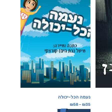
נעמה הכל-יכולה
₪
58
–
₪
35