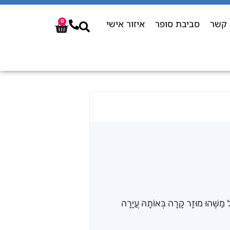
 קשר
סביבת סופר
איזור אישי
0
ָל מַשֶּׁהוּ מוּזָר קָרָה בְּאוֹתָהּ עֲיָרָה