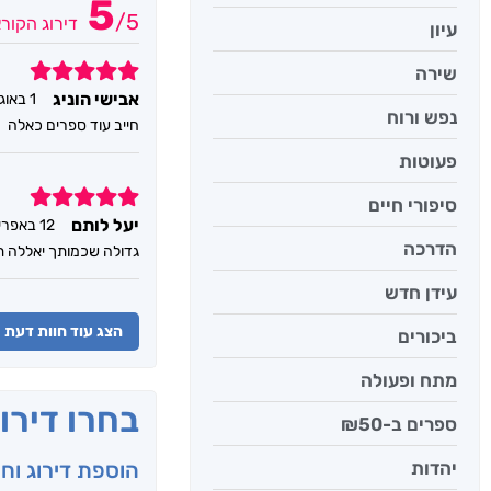
5
/
5
דירוג הקור
עיון
5
שירה
אבישי הוניג
1 באוגוסט 2023
נפש ורוח
חייב עוד ספרים כאלה
פעוטות
5
סיפורי חיים
יעל לותם
12 באפריל 2021
הדרכה
גדולה שכמותך יאללה ת
עידן חדש
הצג עוד חוות דעת
ביכורים
מתח ופעולה
בחרו דירו
ספרים ב-₪50
יהדות
הוספת דירוג וח