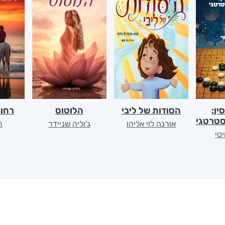
ין:
הסודות של ליבי
הלוטוס
רחוק
טרטגי
אורנה לוי אליהו
ג'וליה שניידר
ת
יטי