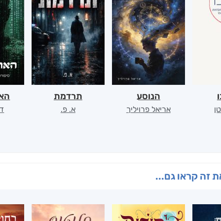
ו
הנוסע
תרדמת
האר
ן
אריאל פרויליך
א. פ.
דו
 זה קראו גם...