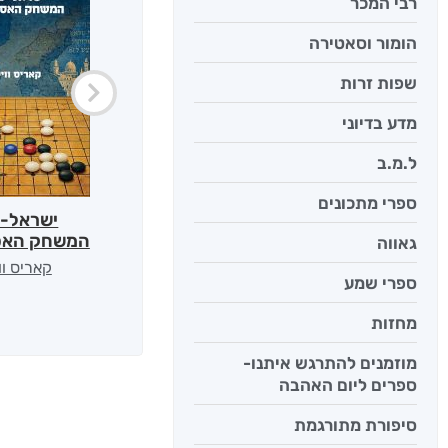
רבי המכר
הומור וסאטירה
שפות זרות
מדע בדיוני
ל.מ.ב
ספרי מתכונים
ישראל-ס
המשחק האס
גאווה
קאריס וו
ספרי שמע
מחזות
מוזמנים להתרגש איתנו-
ספרים ליום האהבה
סיפורת מתורגמת