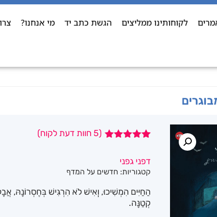
מרים
לקוחותינו ממליצים
הגשת כתב יד
מי אנחנו?
צרו
בוגרים
(
5
חוות דעת לקוח)
5
מדורגים
5.00
מתוך 5
דפני גפני
מבוסס על
קטגוריות:
חדשים על המדף
דירוגים של
לקוחות
הַחַיִּים הִמְשִׁיכוּ, וְְאִישׁ לֹא הִרְגִּישׁ בְּחֶסְרוֹנָהּ, אֲב
קְטַנָּה.