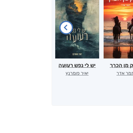
 מן הכרך
יש לי נפש רעועה
בילי הבלשית וחידת
ט
הלב
מר אדר
יאיר פומרנץ
ד"ר ליאור סומך