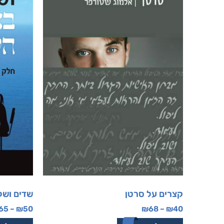
קצרים על סרטן
שדים ושל
65
–
₪
50
₪
68
–
₪
40