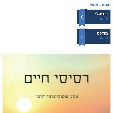
עבודה לא משחררת
₪
88
–
₪
40
דיגיטלי
₪
40