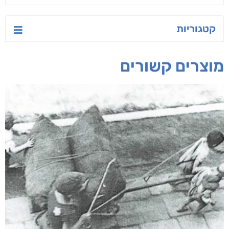
יש לי נפש רעועה
בילי הבלשית וחידת
טרור בשם האמונה
הלב
יאיר פומרנץ
עו"ד מאלק חיר
ד"ר ליאור סומך
חפש בחנות
אפליקציית ספריאפ
קטגוריות