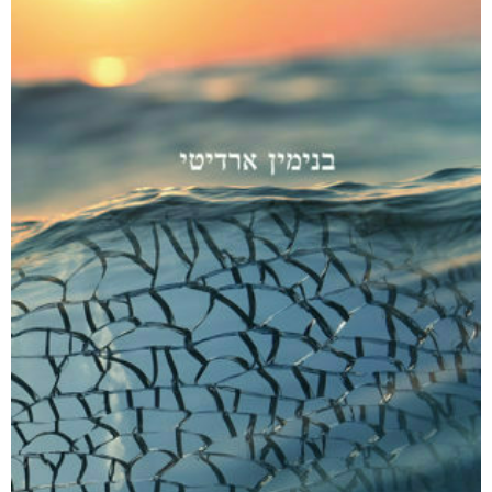
מודפס
₪
88