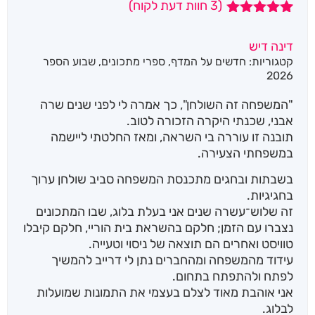
(
3
חוות דעת לקוח)
3
מדורגים
5.00
מתוך 5
דינה דיש
מבוסס על
קטגוריות:
חדשים על המדף
,
ספרי מתכונים
,
שבוע הספר
דירוגים של
לקוחות
2026
"המשפחה זה השולחן", כך אמרה לי לפני שנים שרה
אבני, שכנתי היקרה הזכורה לטוב.
תובנה זו עוררה בי השראה, ומאז החלטתי ליישמה
במשפחתי הצעירה.
בשבתות ובחגים מתכנסת המשפחה סביב שולחן ערוך
בחגיגיות.
זה שלוש־עשרה שנים אני בעלת בלוג, שבו המתכונים
נצברו עם הזמן; חלקם בהשראת בית הוריי, חלקם קיבלו
טוויסט ואחרים הם תוצאה של ניסוי וטעייה.
עידוד מהמשפחה ומהחברים נתן לי דרייב להמשיך
לפתח ולהתפתח בתחום.
אני אוהבת מאוד לצלם בעצמי את התמונות שמועלות
לבלוג.