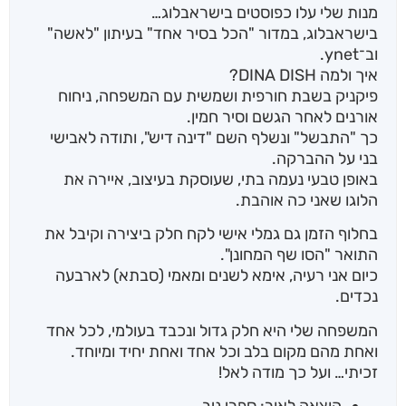
מנות שלי עלו כפוסטים בישראבלוג…
בישראבלוג, במדור "הכל בסיר אחד" בעיתון "לאשה"
וב־ynet.
איך ולמה DINA DISH?
פיקניק בשבת חורפית ושמשית עם המשפחה, ניחוח
אורנים לאחר הגשם וסיר חמין.
כך "התבשל" ונשלף השם "דינה דיש", ותודה לאבישי
בני על ההברקה.
באופן טבעי נעמה בתי, שעוסקת בעיצוב, איירה את
הלוגו שאני כה אוהבת.
בחלוף הזמן גם גמלי אישי לקח חלק ביצירה וקיבל את
התואר "הסו שף המחונן".
כיום אני רעיה, אימא לשנים ומאמי (סבתא) לארבעה
נכדים.
המשפחה שלי היא חלק גדול ונכבד בעולמי, לכל אחד
ואחת מהם מקום בלב וכל אחד ואחת יחיד ומיוחד.
זכיתי… ועל כך מודה לאל!