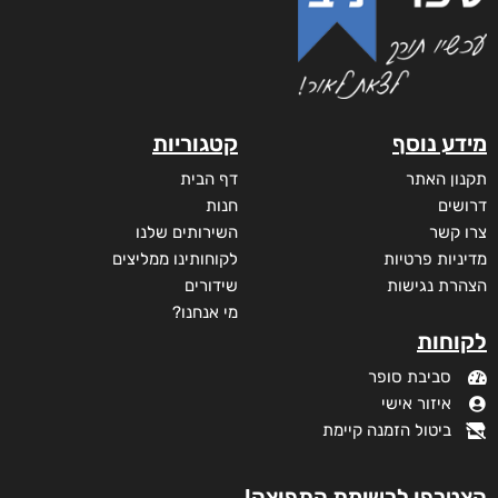
מתוך 5
דיגיטלי
₪
40
מודפס
₪
73
מבצע!