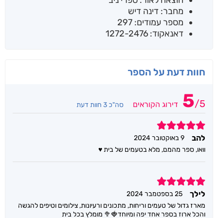
הוצאה לאור: ספרי ניב
מחבר: דינה דיש
מספר עמודים: 297
דאנאקוד: 1272-2476
חוות דעת על הספר
5
/
5
דירוג הקוראים
סה"כ 3 חוות דעת
5
להב
9 באוקטובר 2024
וואו, ספר מהמם, מלא בטעמים של בית ♥️
5
לילך
25 בספטמבר 2024
מארז גדול של טעמים וריחות, מתכונים ורעיונות, צילומים וטיפים להגשה
והכל ארוז בספר אחד יפה ומיוחד🍓🥦 מומלץ בכל בית