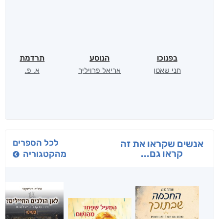
בפנוכו
הנוסע
תרדמת
חני שאטן
אריאל פרויליך
א. פ.
לכל הספרים
אנשים שקראו את זה
קראו גם...
מהקטגוריה