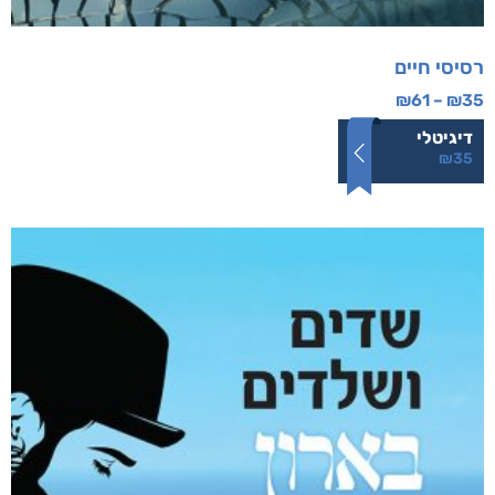
רסיסי חיים
₪
61
–
₪
35
דיגיטלי
₪
35