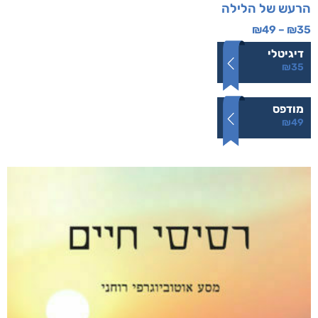
הרעש של הלילה
₪
49
–
₪
35
דיגיטלי
₪
35
מודפס
₪
49