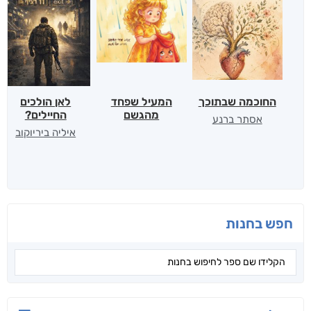
החוכמה שבתוכך
המעיל שפחד
לאן הולכים
מהגשם
החיילים?
אסתר ברנע
איליה ביריוקוב
חפש בחנות