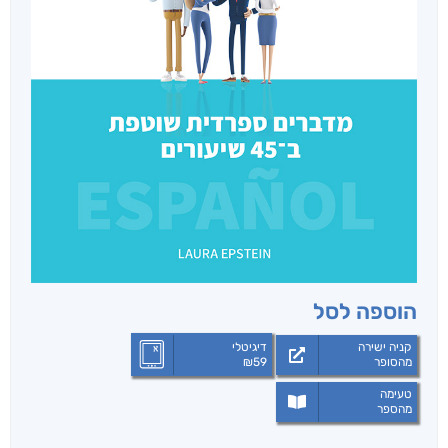
הוספה לסל
קניה ישירה
דיגיטלי
מהסופר
59
₪
טעימה
מהספר