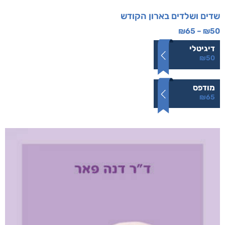
שדים ושלדים בארון הקודש
₪
65
–
₪
50
דיגיטלי
₪
50
מודפס
₪
65