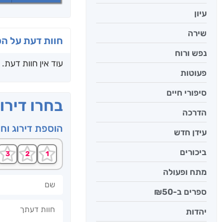
עיון
שירה
חוות דעת על ה
נפש ורוח
עוד אין חוות דעת.
פעוטות
סיפורי חיים
בחרו דירו
הדרכה
הוספת דירוג וח
עידן חדש
ביכורים
מתח ופעולה
שם
ספרים ב-₪50
חוות דעתך
יהדות