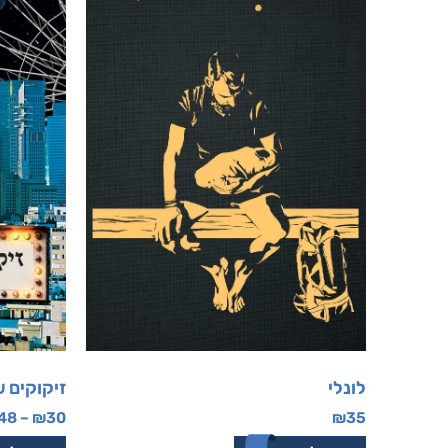
לונלי
זיקוקים 
48
–
₪
30
₪
35