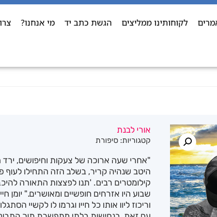
מרים
לקוחותינו ממליצים
הגשת כתב יד
מי אנחנו?
צרו
אורי לבנת
קטגוריות:
סיפורת
"אחרי שעה ארוכה של צעקות וחיפושים, ירד ה
היטב שנהיה קריר, בשלב הזה התחילו לעוף פ
קילומטרים רבים. 'תנו לפצצות התאורה להיכבה
שבוע היו אזרחים חופשיים ומאושרים." יומן ח
וריכוז ליוו אותו כל חייו וגרמו לו לקשיי הסתג
עם זאת, בנחישות בלתי מתפשרת תוך התבוננ