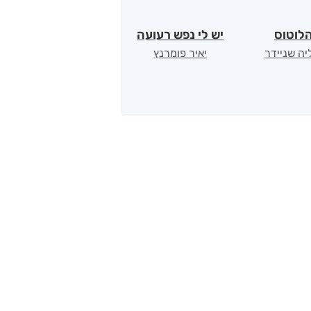
לוטוס
יש לי נפש רעועה
קלרוויאנט
מ
ליה שניידר
יאיר פומרנץ
נטלי ציונוב