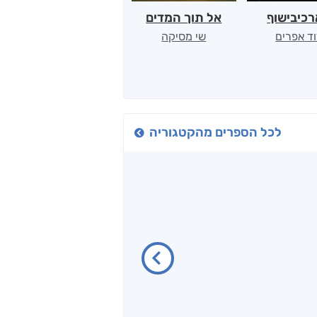
כיבישוף
אל תוך המדים
יין, שקרים והייטק
ד אפרים
שי מסיקה
קטי סול
לכל הספרים מהקטגוריה