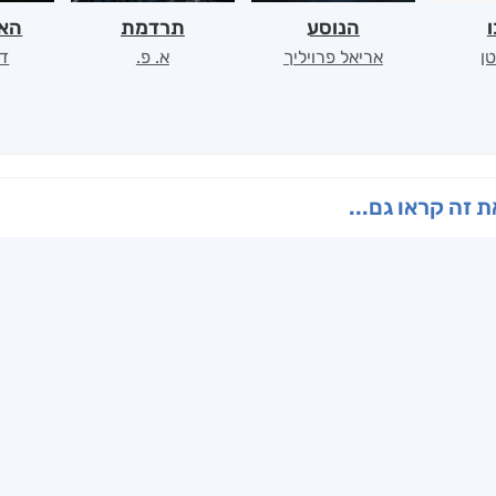
ו
הנוסע
תרדמת
האר
ן
אריאל פרויליך
א. פ.
דו
 זה קראו גם...